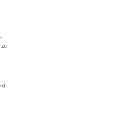
en
t zu
nd
s