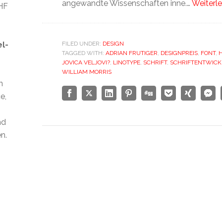
angewandte Wissenschaften inne.…
Weiterle
CHF
el-
FILED UNDER:
DESIGN
TAGGED WITH:
ADRIAN FRUTIGER
,
DESIGNPREIS
,
FONT
,
JOVICA VELJOVI?
,
LINOTYPE
,
SCHRIFT
,
SCHRIFTENTWICK
WILLIAM MORRIS
n
e,
nd
n.