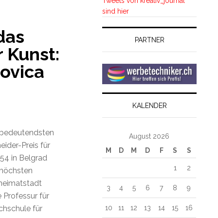
Tweets von kreativ_journal
sind hier
das
PARTNER
 Kunst:
Jovica
KALENDER
r bedeutendsten
August 2026
ider-Preis für
M
D
M
D
F
S
S
54 in Belgrad
1
2
 höchsten
heimatstadt
3
4
5
6
7
8
9
 Professur für
10
11
12
13
14
15
16
chschule für