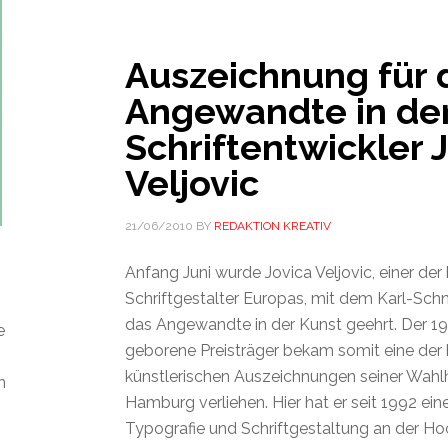
Auszeichnung für 
Angewandte in der
Schriftentwickler 
Veljovic
21/06/2010
BY
REDAKTION KREATIV
Anfang Juni wurde Jovica Veljovic, einer de
Schriftgestalter Europas, mit dem Karl-Schne
das Angewandte in der Kunst geehrt. Der 19
e
geborene Preisträger bekam somit eine der
künstlerischen Auszeichnungen seiner Wahl
n
Hamburg verliehen. Hier hat er seit 1992 eine
Typografie und Schriftgestaltung an der Ho