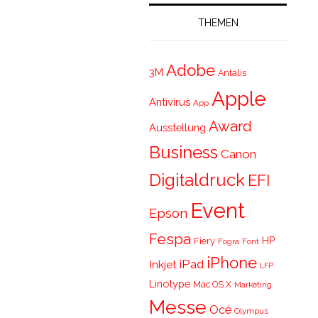
THEMEN
Adobe
3M
Antalis
Apple
Antivirus
App
Award
Ausstellung
Business
Canon
Digitaldruck
EFI
Event
Epson
Fespa
HP
Fiery
Fogra
Font
iPhone
iPad
Inkjet
LFP
Linotype
Mac OS X
Marketing
Messe
Océ
Olympus