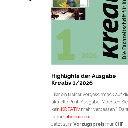
Highlights der Ausgabe
Kreativ 1/2026
Hier ein kleiner Vorgeschmack auf di
aktuelle Print-Ausgabe. Möchten Sie
kein
KREATIV
mehr verpassen? Dan
sofort
abonnieren
.
Jetzt zum
Vorzugspreis:
nur
CHF