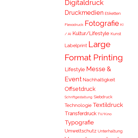
Digitaldruck
Druckmedien
Etiketten
Fotografie
Flexodruck
KI
Kultur/Lifestyle
Kunst
/ AI
Large
Labelprint
Format Printing
Messe &
Lifestyle
Event
Nachhaltigkeit
Offsetdruck
Siebdruck
Schriftgestaltung
Textildruck
Technologie
Transferdruck
TV/Kino
Typografie
Umweltschutz
Unterhaltung