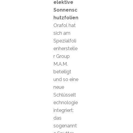
elektive
Sonnensc
hutzfolien
Orafol hat
sich am
Spezialfoli
enherstelle
r Group
M.A.M.
beteiligt
und so eine
neue
Schlüsselt
echnologie
integriert:
das
sogenannt