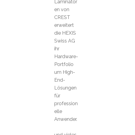
Laminator
en von
CREST
erweitert
die HEXIS
Swiss AG
ihr
Hardware-
Portfolio
um High-
End-
Lösungen
für
profession
elle
Anwender.
und vieles