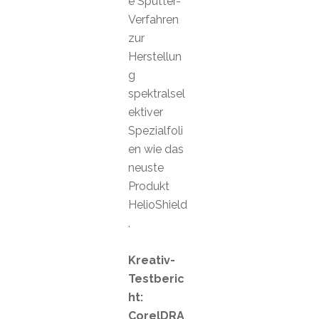
e Sputter-
Verfahren
zur
Herstellun
g
spektralsel
ektiver
Spezialfoli
en wie das
neuste
Produkt
HelioShield
.
Kreativ-
Testberic
ht:
CorelDRA