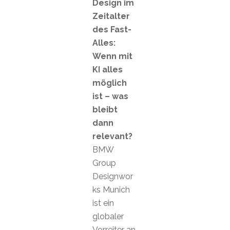
Design im
Zeitalter
des Fast-
Alles:
Wenn mit
KI alles
möglich
ist – was
bleibt
dann
relevant?
BMW
Group
Designwor
ks Munich
ist ein
globaler
Vorreiter an