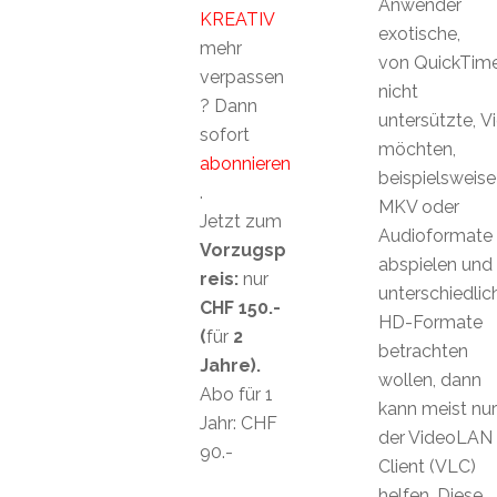
Anwender
KREATIV
exotische,
mehr
von QuickTim
verpassen
nicht
? Dann
untersützte, 
sofort
möchten,
abonnieren
beispielsweis
.
MKV oder
Jetzt zum
Audioformate
Vorzugsp
abspielen und
reis:
nur
unterschiedlic
CHF 150.-
HD-Formate
(
für
2
betrachten
Jahre).
wollen, dann
Abo für 1
kann meist nur
Jahr: CHF
der VideoLAN
90.-
Client (VLC)
helfen. Diese