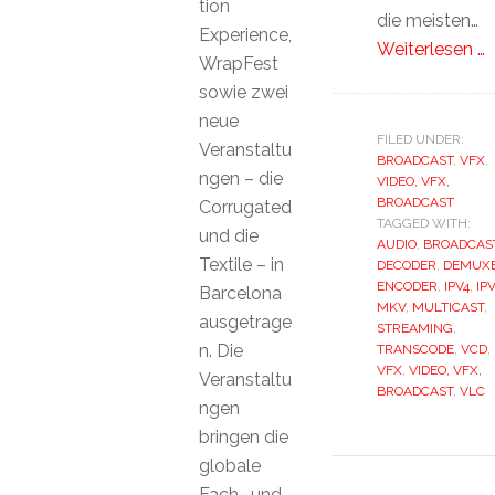
tion
die meisten…
Experience,
Weiterlesen …
WrapFest
sowie zwei
neue
FILED UNDER:
Veranstaltu
BROADCAST
,
VFX
,
ngen – die
VIDEO, VFX,
BROADCAST
Corrugated
TAGGED WITH:
und die
AUDIO
,
BROADCAS
Textile – in
DECODER
,
DEMUX
ENCODER
,
IPV4
,
IP
Barcelona
MKV
,
MULTICAST
,
ausgetrage
STREAMING
,
n. Die
TRANSCODE
,
VCD
,
VFX
,
VIDEO, VFX,
Veranstaltu
BROADCAST
,
VLC
ngen
bringen die
globale
Fach- und