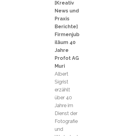
[Kreativ
News und
Praxis
Berichte]
Firmenjub
iläum 40
Jahre
Profot AG
Muri
Albert
Sigrist
erzählt
über 40
Jahre im
Dienst der
Fotografie
und