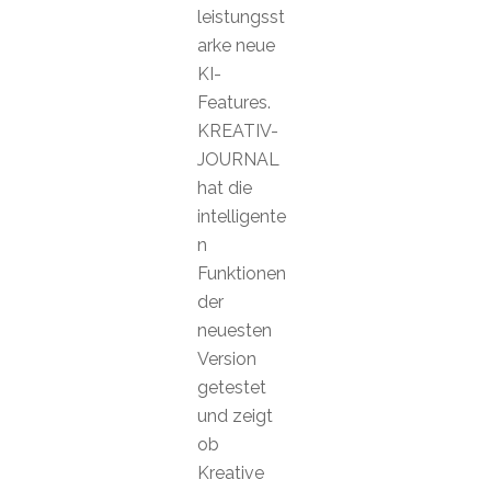
leistungsst
arke neue
KI-
Features.
KREATIV-
JOURNAL
hat die
intelligente
n
Funktionen
der
neuesten
Version
getestet
und zeigt
ob
Kreative