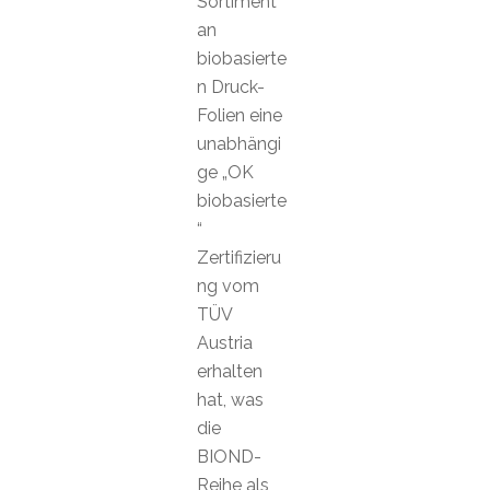
Sortiment
an
biobasierte
n Druck-
Folien eine
unabhängi
ge „OK
biobasierte
“
Zertifizieru
ng vom
TÜV
Austria
erhalten
hat, was
die
BIOND-
Reihe als