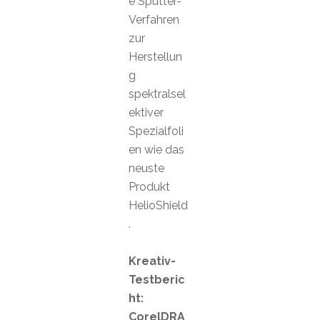
e Sputter-
Verfahren
zur
Herstellun
g
spektralsel
ektiver
Spezialfoli
en wie das
neuste
Produkt
HelioShield
.
Kreativ-
Testberic
ht:
CorelDRA