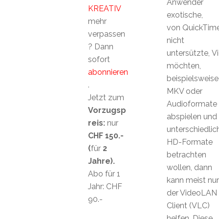
Anwender
KREATIV
exotische,
mehr
von QuickTim
verpassen
nicht
? Dann
untersützte, 
sofort
möchten,
abonnieren
beispielsweis
.
MKV oder
Jetzt zum
Audioformate
Vorzugsp
abspielen und
reis:
nur
unterschiedlic
CHF 150.-
HD-Formate
(
für
2
betrachten
Jahre).
wollen, dann
Abo für 1
kann meist nur
Jahr: CHF
der VideoLAN
90.-
Client (VLC)
helfen. Diese