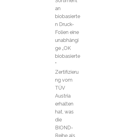
Sortiment
an
biobasierte
n Druck-
Folien eine
unabhängi
ge „OK
biobasierte
“
Zertifizieru
ng vom
TÜV
Austria
erhalten
hat, was
die
BIOND-
Reihe als