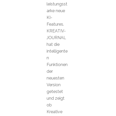
leistungsst
arke neue
KI-
Features.
KREATIV-
JOURNAL
hat die
intelligente
n
Funktionen
der
neuesten
Version
getestet
und zeigt
ob
Kreative