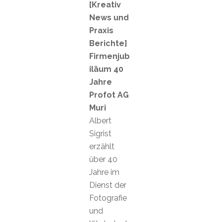
[Kreativ
News und
Praxis
Berichte]
Firmenjub
iläum 40
Jahre
Profot AG
Muri
Albert
Sigrist
erzählt
über 40
Jahre im
Dienst der
Fotografie
und