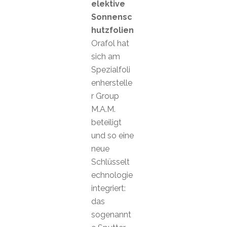
elektive
Sonnensc
hutzfolien
Orafol hat
sich am
Spezialfoli
enherstelle
r Group
M.A.M.
beteiligt
und so eine
neue
Schlüsselt
echnologie
integriert:
das
sogenannt