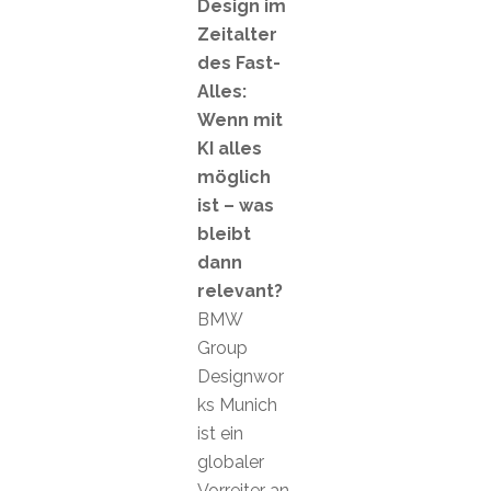
Design im
Zeitalter
des Fast-
Alles:
Wenn mit
KI alles
möglich
ist – was
bleibt
dann
relevant?
BMW
Group
Designwor
ks Munich
ist ein
globaler
Vorreiter an