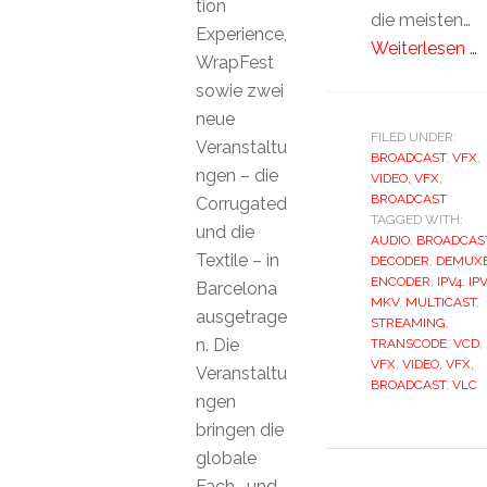
tion
die meisten…
Experience,
Weiterlesen …
WrapFest
sowie zwei
neue
FILED UNDER:
Veranstaltu
BROADCAST
,
VFX
,
ngen – die
VIDEO, VFX,
BROADCAST
Corrugated
TAGGED WITH:
und die
AUDIO
,
BROADCAS
Textile – in
DECODER
,
DEMUX
ENCODER
,
IPV4
,
IP
Barcelona
MKV
,
MULTICAST
,
ausgetrage
STREAMING
,
n. Die
TRANSCODE
,
VCD
,
VFX
,
VIDEO, VFX,
Veranstaltu
BROADCAST
,
VLC
ngen
bringen die
globale
Fach- und