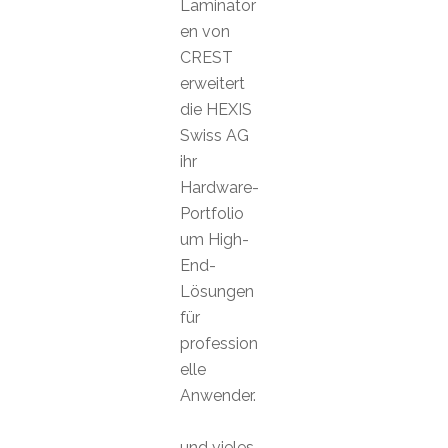
Laminator
en von
CREST
erweitert
die HEXIS
Swiss AG
ihr
Hardware-
Portfolio
um High-
End-
Lösungen
für
profession
elle
Anwender.
und vieles