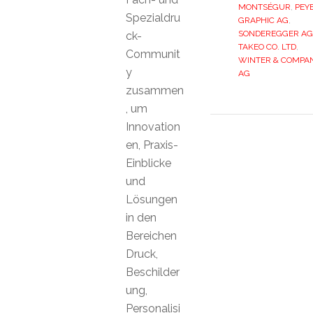
MONTSÉGUR
,
PEY
Spezialdru
GRAPHIC AG
,
SONDEREGGER AG
ck-
TAKEO CO. LTD
,
Communit
WINTER & COMPA
y
AG
zusammen
, um
Innovation
en, Praxis-
Einblicke
und
Lösungen
in den
Bereichen
Druck,
Beschilder
ung,
Personalisi