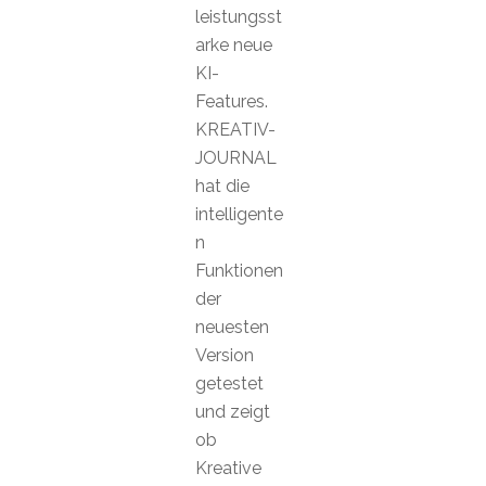
leistungsst
arke neue
KI-
Features.
KREATIV-
JOURNAL
hat die
intelligente
n
Funktionen
der
neuesten
Version
getestet
und zeigt
ob
Kreative