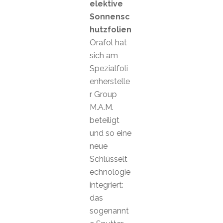
elektive
Sonnensc
hutzfolien
Orafol hat
sich am
Spezialfoli
enherstelle
r Group
M.A.M.
beteiligt
und so eine
neue
Schlüsselt
echnologie
integriert:
das
sogenannt