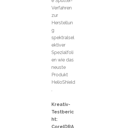
e Sputter-
Verfahren
zur
Herstellun
g
spektralsel
ektiver
Spezialfoli
en wie das
neuste
Produkt
HelioShield
.
Kreativ-
Testberic
ht:
CorelDRA