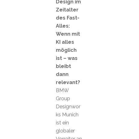
Design im
Zeitalter
des Fast-
Alles:
Wenn mit
KI alles
möglich
ist – was
bleibt
dann
relevant?
BMW
Group
Designwor
ks Munich
ist ein
globaler
Vorreiter an