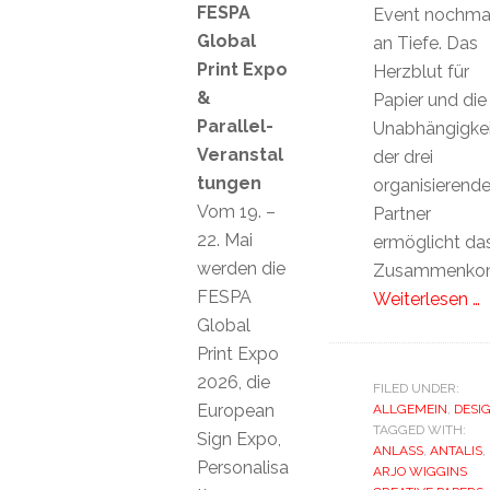
FESPA
Event nochma
Global
an Tiefe. Das
Print Expo
Herzblut für
&
Papier und die
Parallel-
Unabhängigkei
Veranstal
der drei
tungen
organisierend
Vom 19. –
Partner
22. Mai
ermöglicht da
werden die
Zusammenko
FESPA
Weiterlesen …
Global
Print Expo
2026, die
FILED UNDER:
European
ALLGEMEIN
,
DESI
TAGGED WITH:
Sign Expo,
ANLASS
,
ANTALIS
,
Personalisa
ARJO WIGGINS