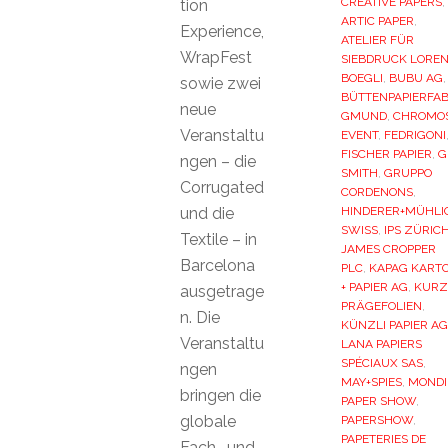
CREATIVE PAPERS
,
tion
ARTIC PAPER
,
Experience,
ATELIER FÜR
WrapFest
SIEBDRUCK LORE
BOEGLI
,
BUBU AG
,
sowie zwei
BÜTTENPAPIERFAB
neue
GMUND
,
CHROMO
Veranstaltu
EVENT
,
FEDRIGONI
FISCHER PAPIER
,
G
ngen – die
SMITH
,
GRUPPO
Corrugated
CORDENONS
,
und die
HINDERER+MÜHLI
SWISS
,
IPS ZÜRIC
Textile – in
JAMES CROPPER
Barcelona
PLC
,
KAPAG KART
+ PAPIER AG
,
KURZ
ausgetrage
PRÄGEFOLIEN
,
n. Die
KÜNZLI PAPIER AG
Veranstaltu
LANA PAPIERS
SPÉCIAUX SAS
,
ngen
MAY+SPIES
,
MONDI
bringen die
PAPER SHOW
,
globale
PAPERSHOW
,
PAPETERIES DE
Fach- und