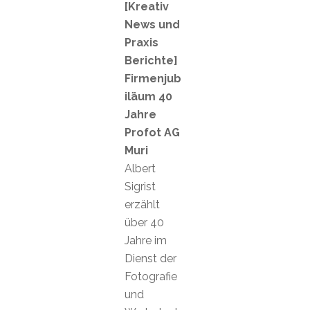
[Kreativ
News und
Praxis
Berichte]
Firmenjub
iläum 40
Jahre
Profot AG
Muri
Albert
Sigrist
erzählt
über 40
Jahre im
Dienst der
Fotografie
und