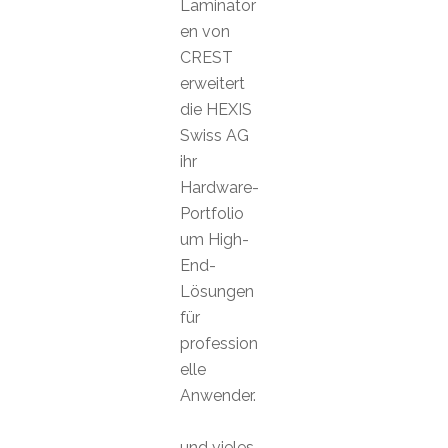
Laminator
en von
CREST
erweitert
die HEXIS
Swiss AG
ihr
Hardware-
Portfolio
um High-
End-
Lösungen
für
profession
elle
Anwender.
und vieles