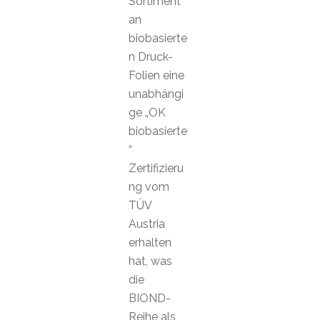
Sortiment
an
biobasierte
n Druck-
Folien eine
unabhängi
ge „OK
biobasierte
“
Zertifizieru
ng vom
TÜV
Austria
erhalten
hat, was
die
BIOND-
Reihe als