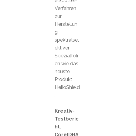
e Sputter-
Verfahren
zur
Herstellun
g
spektralsel
ektiver
Spezialfoli
en wie das
neuste
Produkt
HelioShield
.
Kreativ-
Testberic
ht:
CorelDRA