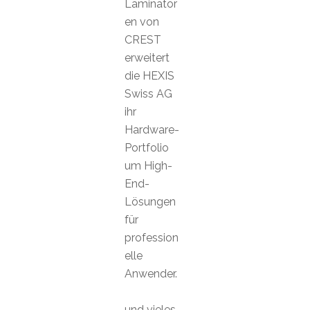
Laminator
en von
CREST
erweitert
die HEXIS
Swiss AG
ihr
Hardware-
Portfolio
um High-
End-
Lösungen
für
profession
elle
Anwender.
und vieles