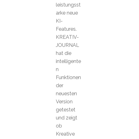
leistungsst
arke neue
KI-
Features.
KREATIV-
JOURNAL
hat die
intelligente
n
Funktionen
der
neuesten
Version
getestet
und zeigt
ob
Kreative