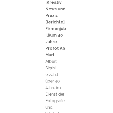
[Kreativ
News und
Praxis
Berichte]
Firmenjub
iläum 40
Jahre
Profot AG
Muri
Albert
Sigrist
erzählt
über 40
Jahre im
Dienst der
Fotografie
und