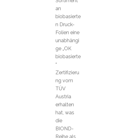
Sortiment
an
biobasierte
n Druck-
Folien eine
unabhängi
ge „OK
biobasierte
“
Zertifizieru
ng vom
TÜV
Austria
erhalten
hat, was
die
BIOND-
Reihe als