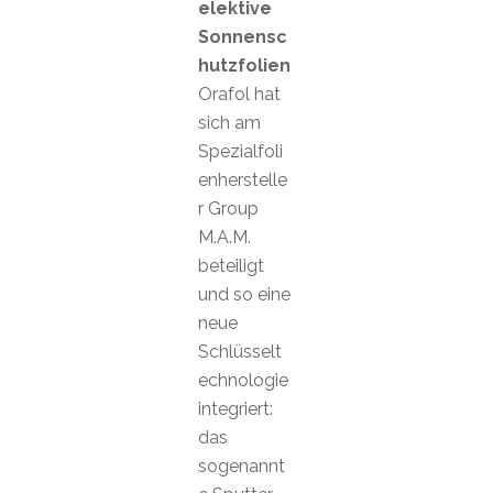
elektive
Sonnensc
hutzfolien
Orafol hat
sich am
Spezialfoli
enherstelle
r Group
M.A.M.
beteiligt
und so eine
neue
Schlüsselt
echnologie
integriert:
das
sogenannt