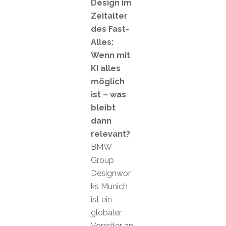
Design im
Zeitalter
des Fast-
Alles:
Wenn mit
KI alles
möglich
ist – was
bleibt
dann
relevant?
BMW
Group
Designwor
ks Munich
ist ein
globaler
Vorreiter an