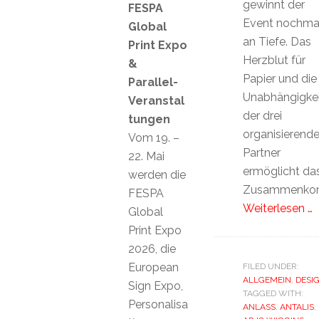
gewinnt der
FESPA
Event nochma
Global
an Tiefe. Das
Print Expo
Herzblut für
&
Papier und die
Parallel-
Unabhängigkei
Veranstal
der drei
tungen
organisierend
Vom 19. –
Partner
22. Mai
ermöglicht da
werden die
Zusammenko
FESPA
Weiterlesen …
Global
Print Expo
2026, die
European
FILED UNDER:
ALLGEMEIN
,
DESI
Sign Expo,
TAGGED WITH:
Personalisa
ANLASS
,
ANTALIS
,