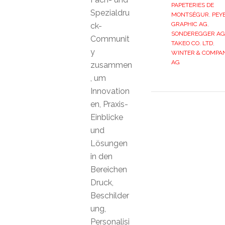
PAPETERIES DE
Spezialdru
MONTSÉGUR
,
PEY
GRAPHIC AG
,
ck-
SONDEREGGER AG
Communit
TAKEO CO. LTD
,
y
WINTER & COMPA
AG
zusammen
, um
Innovation
en, Praxis-
Einblicke
und
Lösungen
in den
Bereichen
Druck,
Beschilder
ung,
Personalisi