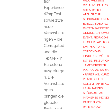
ARJO WIGGINS
tion
CREATIVE PAPERS
,
Experience,
ARTIC PAPER
,
WrapFest
ATELIER FÜR
SIEBDRUCK LORE
sowie zwei
BOEGLI
,
BUBU AG
,
neue
BÜTTENPAPIERFAB
Veranstaltu
GMUND
,
CHROMO
EVENT
,
FEDRIGONI
ngen – die
FISCHER PAPIER
,
G
Corrugated
SMITH
,
GRUPPO
und die
CORDENONS
,
HINDERER+MÜHLI
Textile – in
SWISS
,
IPS ZÜRIC
Barcelona
JAMES CROPPER
PLC
,
KAPAG KART
ausgetrage
+ PAPIER AG
,
KURZ
n. Die
PRÄGEFOLIEN
,
Veranstaltu
KÜNZLI PAPIER AG
LANA PAPIERS
ngen
SPÉCIAUX SAS
,
bringen die
MAY+SPIES
,
MONDI
globale
PAPER SHOW
,
PAPERSHOW
,
Fach- und