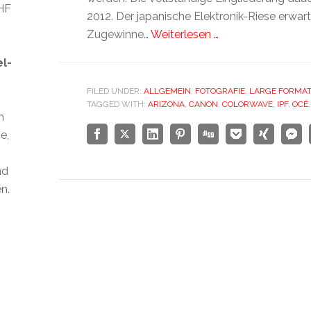
CHF
2012. Der japanische Elektronik-Riese erwart
Zugewinne…
Weiterlesen …
el-
FILED UNDER:
ALLGEMEIN
,
FOTOGRAFIE
,
LARGE FORMAT
TAGGED WITH:
ARIZONA
,
CANON
,
COLORWAVE
,
IPF
,
OCÉ
n
e,
nd
n.