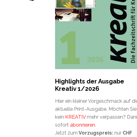
Highlights der Ausgabe
Kreativ 1/2026
Hier ein kleiner Vorgeschmack auf di
aktuelle Print-Ausgabe. Möchten Sie
kein
KREATIV
mehr verpassen? Dan
sofort
abonnieren
.
Jetzt zum
Vorzugspreis:
nur
CHF