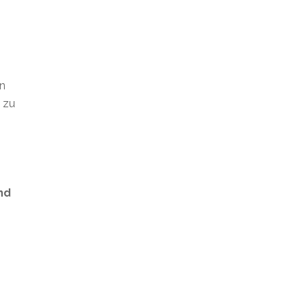
en
t zu
nd
s