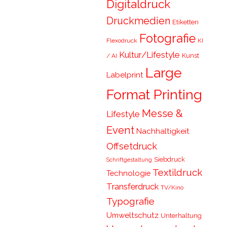
Digitaldruck
Druckmedien
Etiketten
Fotografie
Flexodruck
KI
Kultur/Lifestyle
Kunst
/ AI
Large
Labelprint
Format Printing
Messe &
Lifestyle
Event
Nachhaltigkeit
Offsetdruck
Siebdruck
Schriftgestaltung
Textildruck
Technologie
Transferdruck
TV/Kino
Typografie
Umweltschutz
Unterhaltung