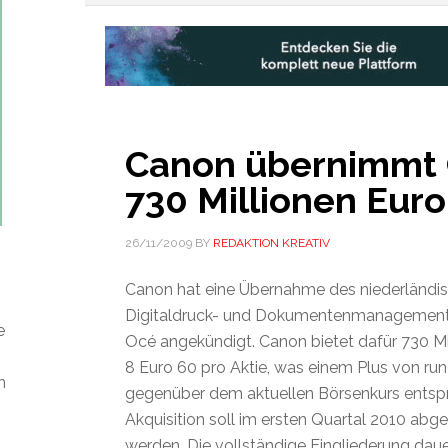
Canon übernimmt 
730 Millionen Euro
26/11/2009
BY
REDAKTION KREATIV
Canon hat eine Übernahme des niederländi
Digitaldruck- und Dokumentenmanagement-
e
Océ angekündigt. Canon bietet dafür 730 Mi
8 Euro 60 pro Aktie, was einem Plus von ru
n
gegenüber dem aktuellen Börsenkurs entspri
Akquisition soll im ersten Quartal 2010 abg
werden. Die vollständige Eingliederung daue