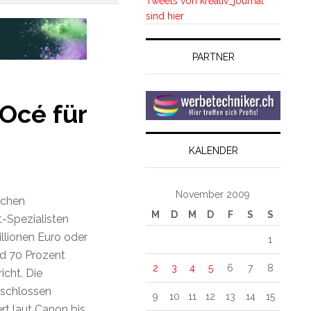
Tweets von kreativ_journal
sind hier
PARTNER
Océ für
KALENDER
November 2009
schen
M
D
M
D
F
S
S
Spezialisten
llionen Euro oder
1
nd 70 Prozent
2
3
4
5
6
7
8
cht. Die
eschlossen
9
10
11
12
13
14
15
rt laut Canon bis