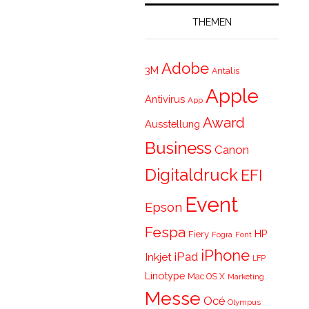
THEMEN
Adobe
3M
Antalis
Apple
Antivirus
App
Award
Ausstellung
Business
Canon
Digitaldruck
EFI
Event
Epson
Fespa
HP
Fiery
Fogra
Font
iPhone
iPad
Inkjet
LFP
Linotype
Mac OS X
Marketing
Messe
Océ
Olympus