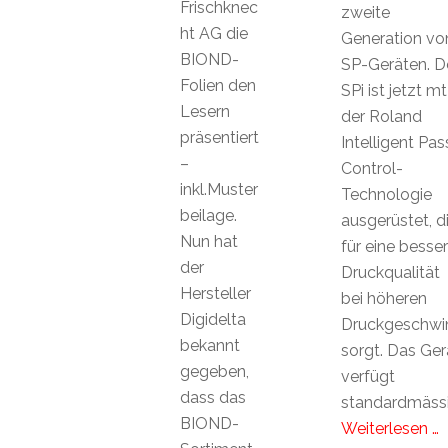
Frischknec
zweite
ht AG die
Generation vo
BIOND-
SP-Geräten. D
Folien den
SPi ist jetzt mt
Lesern
der Roland
präsentiert
Intelligent Pas
–
Control-
inkl.Muster
Technologie
beilage.
ausgerüstet, d
Nun hat
für eine besse
der
Druckqualität
Hersteller
bei höheren
Digidelta
Druckgeschwin
bekannt
sorgt. Das Ger
gegeben,
verfügt
dass das
standardmäss
BIOND-
Weiterlesen …