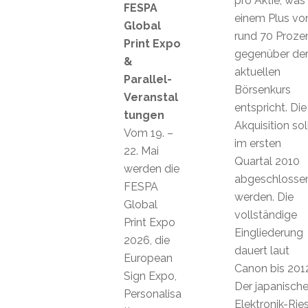
pro Aktie, was
FESPA
einem Plus vo
Global
rund 70 Proze
Print Expo
gegenüber d
&
aktuellen
Parallel-
Börsenkurs
Veranstal
entspricht. Die
tungen
Akquisition sol
Vom 19. –
im ersten
22. Mai
Quartal 2010
werden die
abgeschlosse
FESPA
werden. Die
Global
vollständige
Print Expo
Eingliederung
2026, die
dauert laut
European
Canon bis 2012
Sign Expo,
Der japanisch
Personalisa
Elektronik-Rie