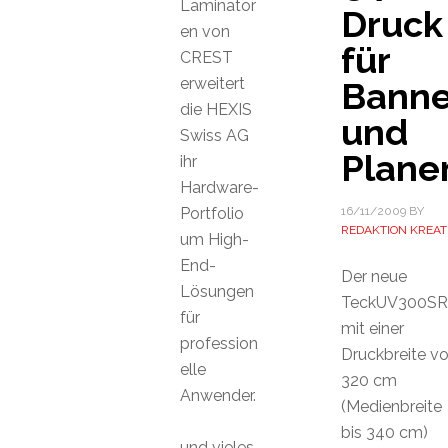
Laminator
Druck
en von
für
CREST
erweitert
Banne
die HEXIS
und
Swiss AG
Plane
ihr
Hardware-
Portfolio
16/11/2009
BY
REDAKTION KREAT
um High-
End-
Der neue
Lösungen
TeckUV300SR
für
mit einer
profession
Druckbreite v
elle
320 cm
Anwender.
(Medienbreite
bis 340 cm)
und vieles