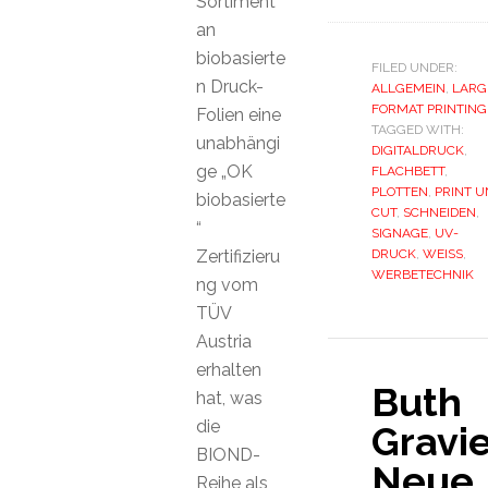
Sortiment
an
biobasierte
FILED UNDER:
n Druck-
ALLGEMEIN
,
LARG
FORMAT PRINTING
Folien eine
TAGGED WITH:
unabhängi
DIGITALDRUCK
,
ge „OK
FLACHBETT
,
PLOTTEN
,
PRINT U
biobasierte
CUT
,
SCHNEIDEN
,
“
SIGNAGE
,
UV-
Zertifizieru
DRUCK
,
WEISS
,
WERBETECHNIK
ng vom
TÜV
Austria
erhalten
Buth
hat, was
die
Gravi
BIOND-
Neue
Reihe als