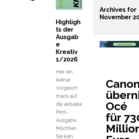
Archives for
November 2
Highligh
ts der
Ausgab
e
Kreativ
1/2026
Hier ein
kleiner
Cano
Vorgesch
übern
mack auf
Océ
die aktuelle
Print-
für 73
Ausgabe.
Millio
Möchten
Sie kein