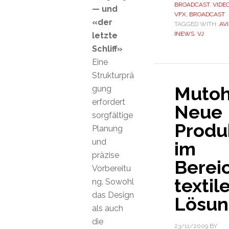
BROADCAST
,
VIDEO
— und
VFX, BROADCAST
«der
TAGGED WITH:
AV
INEWS
,
VJ
letzte
Schliff»
Eine
Strukturprä
Mutoh
gung
erfordert
Neue
sorgfältige
Produ
Planung
und
im
präzise
Berei
Vorbereitu
textil
ng. Sowohl
das Design
Lösu
als auch
die
23/11/2009
BY