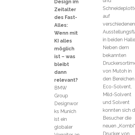
und
Design im
Schneideplott
Zeitalter
auf
des Fast-
verschiedenen
Alles:
Ausstellungsf
Wenn mit
in beiden Halle
KI alles
Neben dem
möglich
bekannten
ist – was
Druckersortim
bleibt
von Mutoh in
dann
den Bereichen
relevant?
Eco-Solvent,
BMW
Mild-Solvent
Group
und Solvent
Designwor
konnten sich d
ks Munich
Besucher die
ist ein
neuen „Kombi“
globaler
Drucker von
Vorreiter an