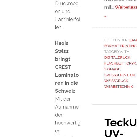
Druckmedi
mit…
Weiterles
en und
…
Laminierfol
ien.
FILED UNDER:
LAR
Hexis
FORMAT PRINTING
Swiss
TAGGED WITH:
DIGITALDRUCK
,
bringt
FLACHBETT
,
ORYX
,
CREST
SIGNAGE
,
Laminato
SWISSQPRINT
,
UV
,
WEISSDRUCK
,
ren in die
WERBETECHNIK
Schweiz
Mit der
Aufnahme
der
TeckU
hochwertig
UV-
en