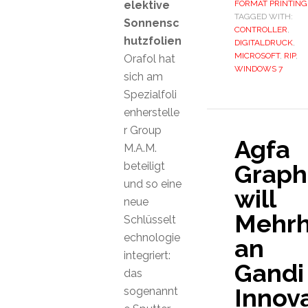
elektive
FORMAT PRINTING
TAGGED WITH:
Sonnensc
CONTROLLER
,
hutzfolien
DIGITALDRUCK
,
MICROSOFT
,
RIP
,
Orafol hat
WINDOWS 7
sich am
Spezialfoli
enherstelle
r Group
Agfa
M.A.M.
beteiligt
Graph
und so eine
will
neue
Mehrh
Schlüsselt
echnologie
an
integriert:
Gandi
das
Innov
sogenannt