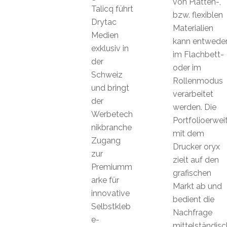
von Platten-,
Talicq führt
bzw. flexiblen
Drytac
Materialien
Medien
kann entwede
exklusiv in
im Flachbett-
der
oder im
Schweiz
Rollenmodus
und bringt
verarbeitet
der
werden. Die
Werbetech
Portfolioerwei
nikbranche
mit dem
Zugang
Drucker oryx
zur
zielt auf den
Premiumm
grafischen
arke für
Markt ab und
innovative
bedient die
Selbstkleb
Nachfrage
e-
mittelständis