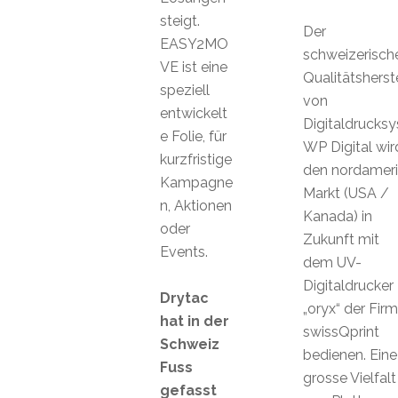
steigt.
Der
EASY2MO
schweizerisch
VE ist eine
Qualitätsherste
speziell
von
entwickelt
Digitaldrucks
e Folie, für
WP Digital wir
kurzfristige
den nordameri
Kampagne
Markt (USA /
n, Aktionen
Kanada) in
oder
Zukunft mit
Events.
dem UV-
Digitaldrucker
Drytac
„oryx“ der Fir
hat in der
swissQprint
Schweiz
bedienen. Eine
Fuss
grosse Vielfalt
gefasst