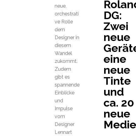
Rolan
neue,
DG:
orchestrati
ve Rolle
Zwei
dem
neue
Designer in
Gerät
diesem
Wandel
eine
zukommt.
neue
Zudem
gibt es
Tinte
spannende
und
Einblicke
ca. 20
und
Impulse
neue
vom
Medi
Designer
Lennart