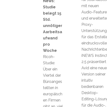
News:
mit neuen
Studie
Audio-Feature
belegt 15
und erweiterte
Std.
Proxy-
unnötiger
Unterstützung
Aarbeitsa
für das Erstell
ufwand
eindrucksvolle
pro
Nachrichtenbei
Woche
iNEWS Instinc
Ricoh-
2.5 präsentiert
Studie:
Avid eine neue
Über ein
Version seiner
Viertel der
intuitiv
Büroanges
bedienbaren
tellten in
Desktop-
europäisch
Editing-Lösun
en Firmen
für die Audio-,
gibt an, viel