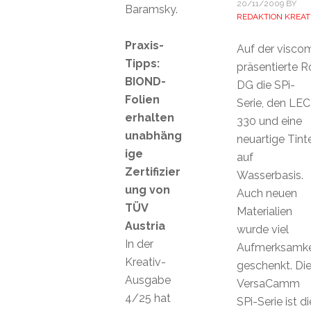
20/11/2009
BY
Baramsky.
REDAKTION KREAT
Praxis-
Auf der visco
Tipps:
präsentierte R
BIOND-
DG die SPi-
Folien
Serie, den LEC
erhalten
330 und eine
unabhäng
neuartige Tint
ige
auf
Zertifizier
Wasserbasis.
ung von
Auch neuen
TÜV
Materialien
Austria
wurde viel
In der
Aufmerksamke
Kreativ-
geschenkt. Di
Ausgabe
VersaCamm
4/25 hat
SPi-Serie ist di