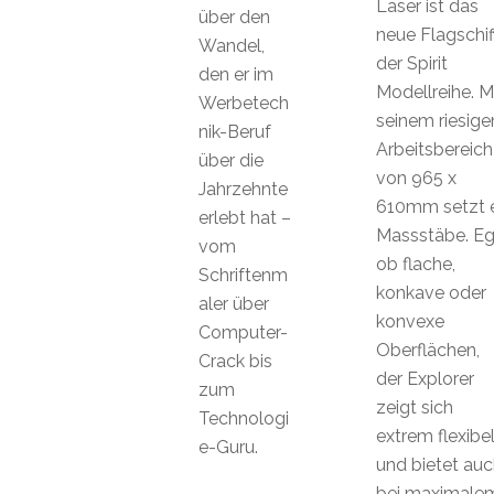
Laser ist das
über den
neue Flagschif
Wandel,
der Spirit
den er im
Modellreihe. M
Werbetech
seinem riesige
nik-Beruf
Arbeitsbereich
über die
von 965 x
Jahrzehnte
610mm setzt 
erlebt hat –
Massstäbe. Eg
vom
ob flache,
Schriftenm
konkave oder
aler über
konvexe
Computer-
Oberflächen,
Crack bis
der Explorer
zum
zeigt sich
Technologi
extrem flexibe
e-Guru.
und bietet auc
bei maximale