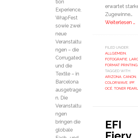
tion
erwartet stark
Experience,
Zugewinne…
WrapFest
Weiterlesen …
sowie zwei
neue
Veranstaltu
FILED UNDER:
ngen – die
ALLGEMEIN
,
Corrugated
FOTOGRAFIE
,
LAR
und die
FORMAT PRINTING
TAGGED WITH:
Textile – in
ARIZONA
,
CANON
,
Barcelona
COLORWAVE
,
IPF
,
OCÉ
,
TONER PEAR
ausgetrage
n. Die
Veranstaltu
ngen
EFI
bringen die
globale
Fiery
Fach- und