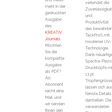
verbindet die
mehr in der
Zuverlässigkei
gedruckten
und
Ausgabe
Produktivität
des
des bewährte
KREATIV
TeckProS mit
Journals
.
moderner UV-
Möchten
Technologie.
Sie die
Dank neuartig
komplette
Spectra-Piezo
Ausgabe
Druckköpfe mi
als PDF?
13 pl
Als
Tropfengröss
Abonnent
lassen sich au
reicht eine
feinste Details
Mail, und
darstellen. Die
wir senden
verwendeten
Ihnen den