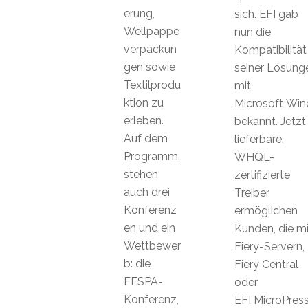
erung,
sich. EFI gab
Wellpappe
nun die
verpackun
Kompatibilität
gen sowie
seiner Lösung
Textilprodu
mit
ktion zu
Microsoft Wi
erleben.
bekannt. Jetzt
Auf dem
lieferbare,
Programm
WHQL-
stehen
zertifizierte
auch drei
Treiber
Konferenz
ermöglichen
en und ein
Kunden, die mi
Wettbewer
Fiery-Servern,
b: die
Fiery Central
FESPA-
oder
Konferenz,
EFI MicroPres