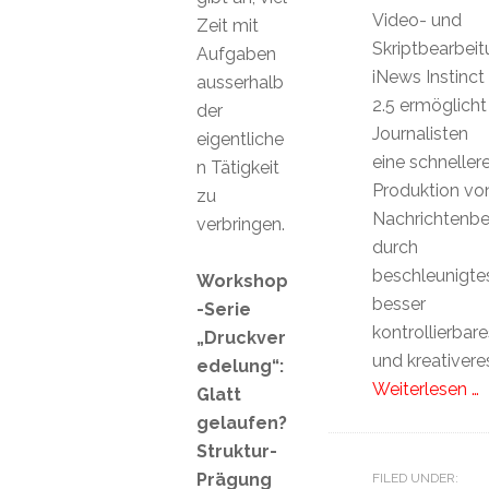
Video- und
Zeit mit
Skriptbearbeit
Aufgaben
iNews Instinct
ausserhalb
2.5 ermöglicht
der
Journalisten
eigentliche
eine schneller
n Tätigkeit
Produktion vo
zu
Nachrichtenbe
verbringen.
durch
beschleunigtes
Workshop
besser
-Serie
kontrollierbare
„Druckver
und kreativere
edelung“:
Weiterlesen …
Glatt
gelaufen?
Struktur-
Prägung
FILED UNDER: