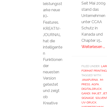
Seit Mai 2009
leistungsst
stand das
arke neue
Unternehmen
KI-
unter CCAA
Features.
Schutz in
KREATIV-
Kanada und
JOURNAL
Chapter 15…
hat die
Weiterlesen …
intelligente
n
Funktionen
der
FILED UNDER:
LAR
FORMAT PRINTING
neuesten
TAGGED WITH:
Version
:ANAPURNA
,
:M-
getestet
PRESS
,
AGFA
,
DIGITALDRUCK
,
und zeigt
GANDI
,
INKJET
,
JET
ob
SIGNAGE
,
SOLVEN
Kreative
UV-DRUCK
,