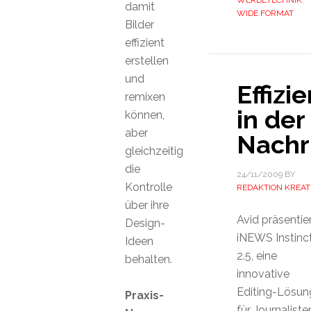
WERBETECHNIK
,
damit
WIDE FORMAT
Bilder
effizient
erstellen
und
Effizi
remixen
in der
können,
aber
Nachr
gleichzeitig
die
24/11/2009
BY
Kontrolle
REDAKTION KREAT
über ihre
Avid präsentie
Design-
iNEWS Instinc
Ideen
2.5, eine
behalten.
innovative
Editing-Lösun
Praxis-
für Journaliste