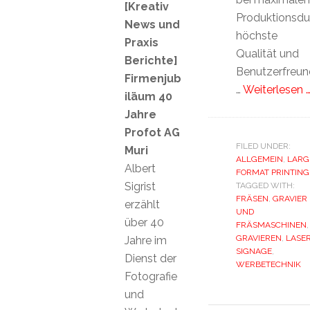
[Kreativ
Produktionsdu
News und
höchste
Praxis
Qualität und
Berichte]
Benutzerfreund
Firmenjub
…
Weiterlesen 
iläum 40
Jahre
Profot AG
FILED UNDER:
Muri
ALLGEMEIN
,
LARG
Albert
FORMAT PRINTING
Sigrist
TAGGED WITH:
FRÄSEN
,
GRAVIER
erzählt
UND
über 40
FRÄSMASCHINEN
,
GRAVIEREN
,
LASE
Jahre im
SIGNAGE
,
Dienst der
WERBETECHNIK
Fotografie
und