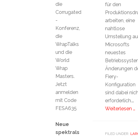
die
für den
Corrugated
Produktionsdr
-
arbeiten, eine
Konferenz,
nahtlose
die
Umstellung au
WrapTalks
Microsofts
und die
neuestes
World
Betriebssyste
Wrap
Änderungen d
Masters.
Fiery-
Jetzt
Konfiguration
anmelden
sind dabei nic
mit Code
erforderlich.…
FESA635
Weiterlesen …
Neue
spektrals
FILED UNDER:
LAR