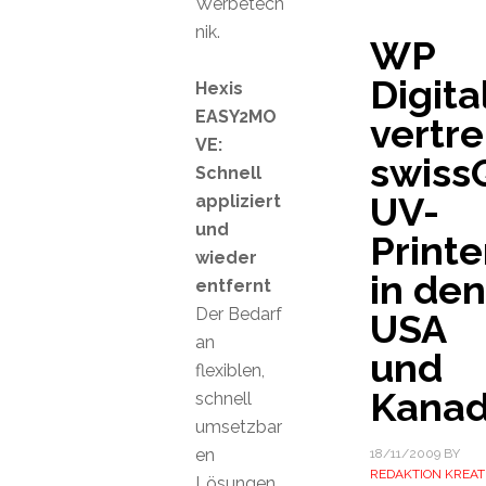
Werbetech
nik.
WP
Digita
Hexis
EASY2MO
vertre
VE:
swiss
Schnell
UV-
appliziert
und
Printe
wieder
in den
entfernt
Der Bedarf
USA
an
und
flexiblen,
Kana
schnell
umsetzbar
en
18/11/2009
BY
REDAKTION KREAT
Lösungen