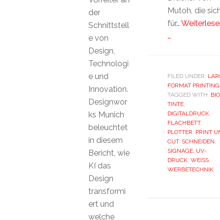
Mutoh, die sic
der
für…
Weiterlese
Schnittstell
…
e von
Design,
Technologi
e und
FILED UNDER:
LAR
FORMAT PRINTING
Innovation.
TAGGED WITH:
BIO
Designwor
TINTE
,
ks Munich
DIGITALDRUCK
,
FLACHBETT
,
beleuchtet
PLOTTER
,
PRINT U
in diesem
CUT
,
SCHNEIDEN
,
SIGNAGE
,
UV-
Bericht, wie
DRUCK
,
WEISS
,
KI das
WERBETECHNIK
Design
transformi
ert und
welche