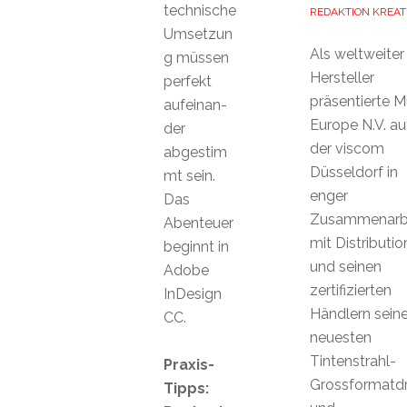
technische
REDAKTION KREAT
Umsetzun
Als weltweiter
g müssen
Hersteller
perfekt
präsentierte 
aufeinan-
Europe N.V. au
der
der viscom
abgestim
Düsseldorf in
mt sein.
enger
Das
Zusammenarb
Abenteuer
mit Distributio
beginnt in
und seinen
Adobe
zertifizierten
InDesign
Händlern sein
CC.
neuesten
Tintenstrahl-
Praxis-
Grossformatdr
Tipps: