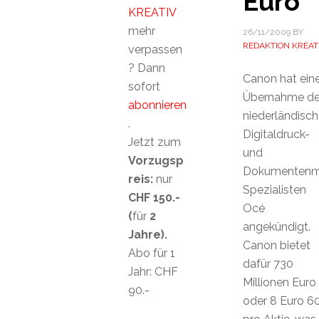
Euro
KREATIV
mehr
26/11/2009
BY
REDAKTION KREAT
verpassen
? Dann
Canon hat ein
sofort
Übernahme d
abonnieren
niederländisc
.
Digitaldruck-
Jetzt zum
und
Vorzugsp
Dokumentenm
reis:
nur
Spezialisten
CHF 150.-
Océ
(
für
2
angekündigt.
Jahre).
Canon bietet
Abo für 1
dafür 730
Jahr: CHF
Millionen Euro
90.-
oder 8 Euro 6