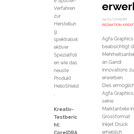
e Sputter-
erwer
Verfahren
zur
24/11/2009
BY
Herstellun
REDAKTION KREAT
g
Agfa Graphics
spektralsel
beabsichtigt d
ektiver
Mehrheitsantei
Spezialfoli
an Gandi
en wie das
Innovations z
neuste
erwerben.
Produkt
Dies ermöglic
HelioShield
Agfa Graphics
.
seine
Marktanteile i
Kreativ-
Grossformat
Testberic
Inkjet Druck
ht:
erheblich
CorelDRA