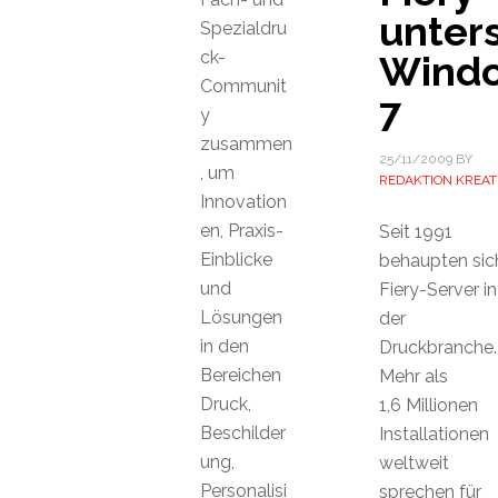
unters
Spezialdru
ck-
Wind
Communit
7
y
zusammen
25/11/2009
BY
, um
REDAKTION KREAT
Innovation
en, Praxis-
Seit 1991
Einblicke
behaupten sic
und
Fiery-Server in
Lösungen
der
in den
Druckbranche.
Bereichen
Mehr als
Druck,
1,6 Millionen
Beschilder
Installationen
ung,
weltweit
Personalisi
sprechen für