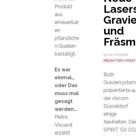
Laser
Produkt
aus
Gravie
erneuerbar
und
en,
pflanzliche
Fräsm
n Quellen
bestätigt.
19/11/2009
BY
REDAKTION KREAT
Es war
Buth
einmal…
Graviersyste
oder Das
präsentierte a
muss mal
der viscom
gesagt
Düsseldorf
werden…
einige
Pietro
Neuheiten. De
Viscardi
SPIRIT GX CO
erzählt