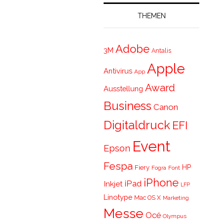
THEMEN
Adobe
3M
Antalis
Apple
Antivirus
App
Award
Ausstellung
Business
Canon
Digitaldruck
EFI
Event
Epson
Fespa
HP
Fiery
Fogra
Font
iPhone
iPad
Inkjet
LFP
Linotype
Mac OS X
Marketing
Messe
Océ
Olympus