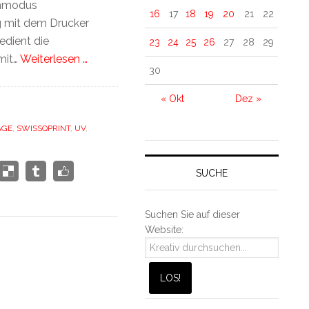
enmodus
16
17
18
19
20
21
22
ng mit dem Drucker
edient die
23
24
25
26
27
28
29
mit…
Weiterlesen …
30
« Okt
Dez »
AGE
,
SWISSQPRINT
,
UV
,
SUCHE
Suchen Sie auf dieser
Website: