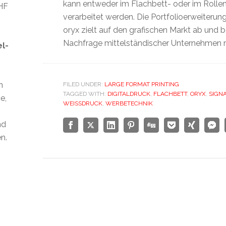
kann entweder im Flachbett- oder im Roll
CHF
verarbeitet werden. Die Portfolioerweiteru
oryx zielt auf den grafischen Markt ab und b
Nachfrage mittelständischer Unternehmen 
el-
n
FILED UNDER:
LARGE FORMAT PRINTING
TAGGED WITH:
DIGITALDRUCK
,
FLACHBETT
,
ORYX
,
SIGN
e,
WEISSDRUCK
,
WERBETECHNIK
nd
n.