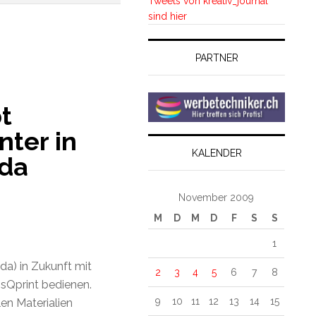
Tweets von kreativ_journal
sind hier
PARTNER
t
nter in
KALENDER
da
November 2009
M
D
M
D
F
S
S
1
a) in Zukunft mit
2
3
4
5
6
7
8
ssQprint bedienen.
9
10
11
12
13
14
15
len Materialien