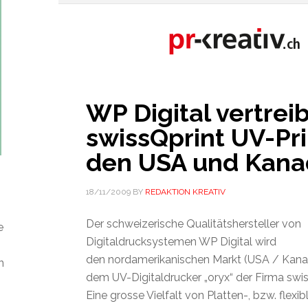
WP Digital vertreib
swissQprint UV-Pri
den USA und Kana
18/11/2009
BY
REDAKTION KREATIV
Der schweizerische Qualitätshersteller von
e
Digitaldrucksystemen WP Digital wird
den nordamerikanischen Markt (USA / Kanad
n
dem UV-Digitaldrucker „oryx“ der Firma swi
Eine grosse Vielfalt von Platten-, bzw. flexib