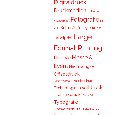
Digitaldruck
Druckmedien
Etiketten
Fotografie
Flexodruck
KI
Kultur/Lifestyle
Kunst
/ AI
Large
Labelprint
Format Printing
Messe &
Lifestyle
Event
Nachhaltigkeit
Offsetdruck
Siebdruck
Schriftgestaltung
Textildruck
Technologie
Transferdruck
TV/Kino
Typografie
Umweltschutz
Unterhaltung