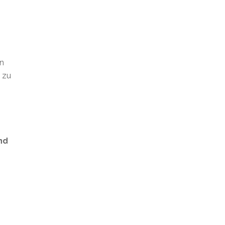
en
t zu
nd
s