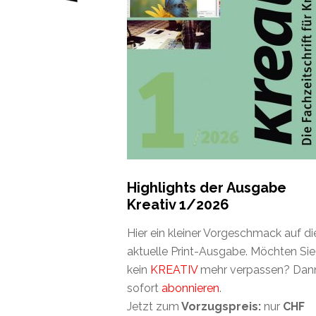
Highlights der Ausgabe
Kreativ 1/2026
Hier ein kleiner Vorgeschmack auf di
aktuelle Print-Ausgabe. Möchten Sie
kein
KREATIV
mehr verpassen? Dan
sofort
abonnieren
.
Jetzt zum
Vorzugspreis:
nur
CHF