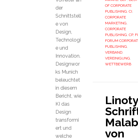
OF CORPORATE
der
PUBLISHING
,
CI
,
Schnittstell
CORPORATE
e von
MARKETING
,
CORPORATE
Design,
PUBLISHING
,
CP
,
F
Technologi
FORUM CORPORAT
PUBLISHING
,
e und
VERBAND
,
Innovation.
VEREINIGUNG
,
Designwor
WETTBEWERB
ks Munich
beleuchtet
in diesem
Bericht, wie
Linot
KI das
Schrif
Design
Malab
transformi
ert und
von
welche