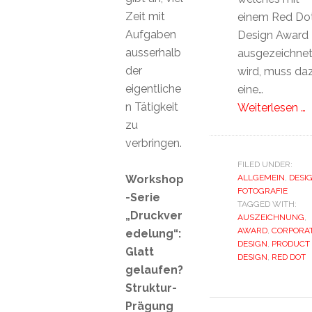
Zeit mit
einem Red Do
Aufgaben
Design Award
ausserhalb
ausgezeichne
der
wird, muss da
eigentliche
eine…
n Tätigkeit
Weiterlesen …
zu
verbringen.
FILED UNDER:
Workshop
ALLGEMEIN
,
DESI
FOTOGRAFIE
-Serie
TAGGED WITH:
„Druckver
AUSZEICHNUNG
,
AWARD
,
CORPORA
edelung“:
DESIGN
,
PRODUCT
Glatt
DESIGN
,
RED DOT
gelaufen?
Struktur-
Prägung