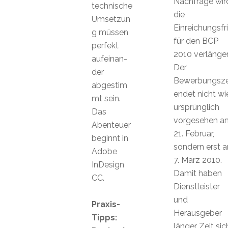
Nachfrage wir
technische
die
Umsetzun
Einreichungsfri
g müssen
für den BCP
perfekt
2010 verlänger
aufeinan-
Der
der
Bewerbungsze
abgestim
endet nicht wi
mt sein.
ursprünglich
Das
vorgesehen a
Abenteuer
21. Februar,
beginnt in
sondern erst 
Adobe
7. März 2010.
InDesign
Damit haben
CC.
Dienstleister
und
Praxis-
Herausgeber
Tipps:
länger Zeit sic