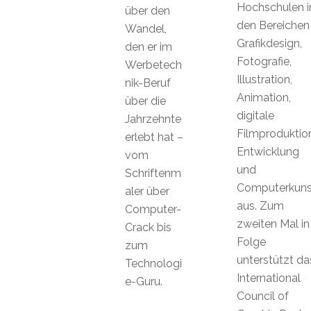
Hochschulen i
über den
den Bereichen
Wandel,
Grafikdesign,
den er im
Fotografie,
Werbetech
Illustration,
nik-Beruf
Animation,
über die
digitale
Jahrzehnte
Filmproduktion
erlebt hat –
Entwicklung
vom
und
Schriftenm
Computerkuns
aler über
aus. Zum
Computer-
zweiten Mal in
Crack bis
Folge
zum
unterstützt da
Technologi
International
e-Guru.
Council of