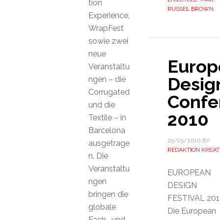
tion
RUSSEL BROWN
Experience,
WrapFest
sowie zwei
neue
Europ
Veranstaltu
Desig
ngen – die
Corrugated
Confe
und die
2010
Textile – in
Barcelona
25/05/2010
BY
ausgetrage
REDAKTION KREAT
n. Die
Veranstaltu
EUROPEAN
ngen
DESIGN
bringen die
FESTIVAL 201
globale
Die European
Fach- und