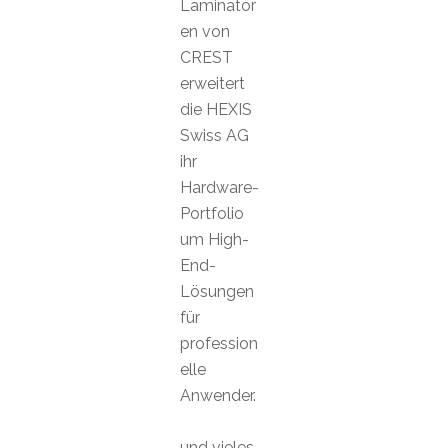
Laminator
en von
CREST
erweitert
die HEXIS
Swiss AG
ihr
Hardware-
Portfolio
um High-
End-
Lösungen
für
profession
elle
Anwender.
und vieles