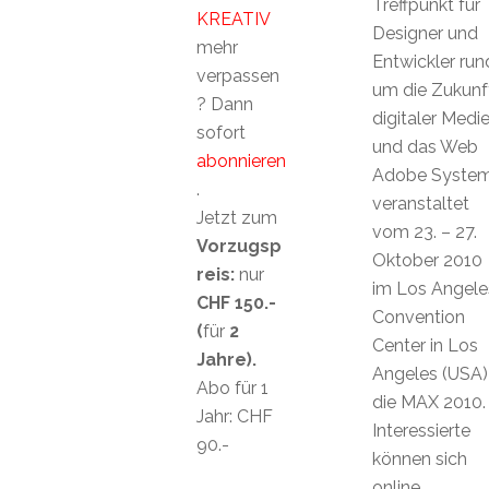
Treffpunkt für
KREATIV
Designer und
mehr
Entwickler run
verpassen
um die Zukunf
? Dann
digitaler Medi
sofort
und das Web
abonnieren
Adobe Syste
.
veranstaltet
Jetzt zum
vom 23. – 27.
Vorzugsp
Oktober 2010
reis:
nur
im Los Angele
CHF 150.-
Convention
(
für
2
Center in Los
Jahre).
Angeles (USA)
Abo für 1
die MAX 2010.
Jahr: CHF
Interessierte
90.-
können sich
online