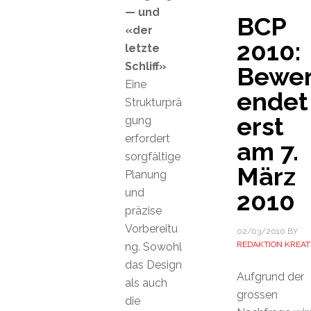
— und
BCP
«der
2010:
letzte
Schliff»
Bewer
Eine
endet
Strukturprä
erst
gung
erfordert
am 7.
sorgfältige
März
Planung
und
2010
präzise
Vorbereitu
02/03/2010
BY
REDAKTION KREAT
ng. Sowohl
das Design
Aufgrund der
als auch
grossen
die