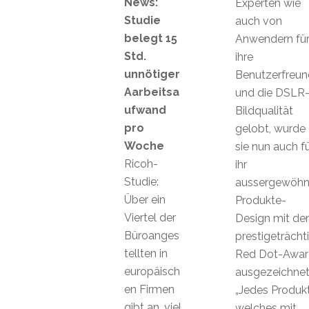
News:
Experten wie
Studie
auch von
belegt 15
Anwendern fü
Std.
ihre
unnötiger
Benutzerfreund
Aarbeitsa
und die DSLR
ufwand
Bildqualität
pro
gelobt, wurde
Woche
sie nun auch f
Ricoh-
ihr
Studie:
aussergewöhn
Über ein
Produkte-
Viertel der
Design mit d
Büroanges
prestigeträcht
tellten in
Red Dot-Awar
europäisch
ausgezeichnet
en Firmen
„Jedes Produkt
gibt an, viel
welches mit