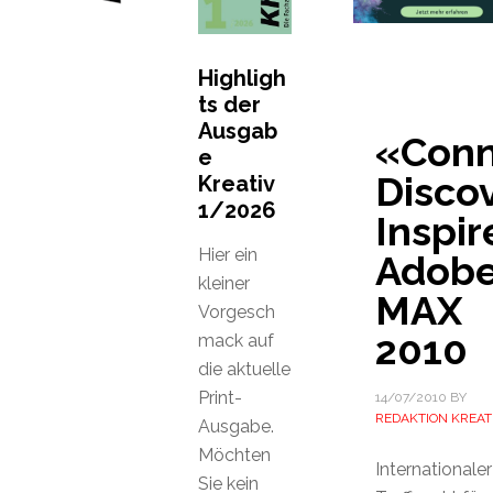
Highligh
ts der
Ausgab
«Conn
e
Discov
Kreativ
1/2026
Inspir
Hier ein
Adob
kleiner
MAX
Vorgesch
2010
mack auf
die aktuelle
Print-
14/07/2010
BY
REDAKTION KREAT
Ausgabe.
Möchten
Internationaler
Sie kein