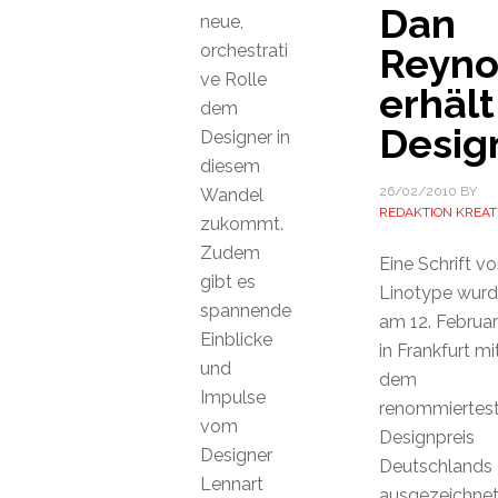
Dan
neue,
orchestrati
Reyno
ve Rolle
erhält
dem
Desig
Designer in
diesem
26/02/2010
BY
Wandel
REDAKTION KREAT
zukommt.
Zudem
Eine Schrift v
gibt es
Linotype wur
spannende
am 12. Februar
Einblicke
in Frankfurt mi
und
dem
Impulse
renommiertes
vom
Designpreis
Designer
Deutschlands
Lennart
ausgezeichnet