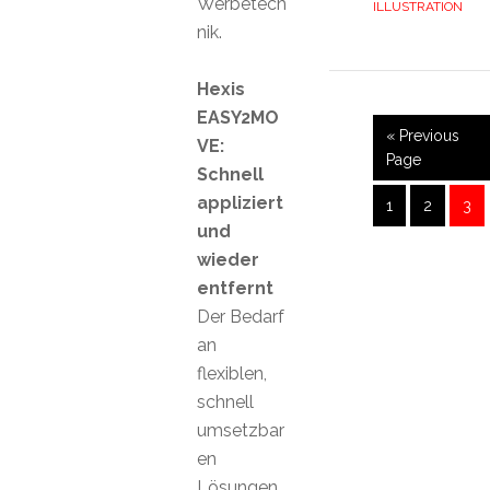
Werbetech
ILLUSTRATION
nik.
Hexis
EASY2MO
« Previous
VE:
Page
Schnell
appliziert
1
2
3
und
wieder
entfernt
Der Bedarf
an
flexiblen,
schnell
umsetzbar
en
Lösungen