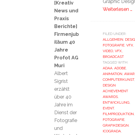
Graphic Desig
[Kreativ
Weiterlesen …
News und
Praxis
Berichte]
Firmenjub
FILED UNDER:
ALLGEMEIN
,
DESI
iläum 40
FOTOGRAFIE
,
VFX
,
Jahre
VIDEO, VFX,
BROADCAST
Profot AG
TAGGED WITH:
Muri
ADAA
,
ADOBE
,
Albert
ANIMATION
,
AWAR
COMPUTERKUNST
,
Sigrist
DESIGN
erzählt
ACHIEVEMENT
über 40
AWARDS
,
ENTWICKLUNG
,
Jahre im
EVENT
,
Dienst der
FILMPRODUKTION
,
Fotografie
FOTOGRAFIE
,
GRAFIKDESIGN
,
und
ICOGRADA
,