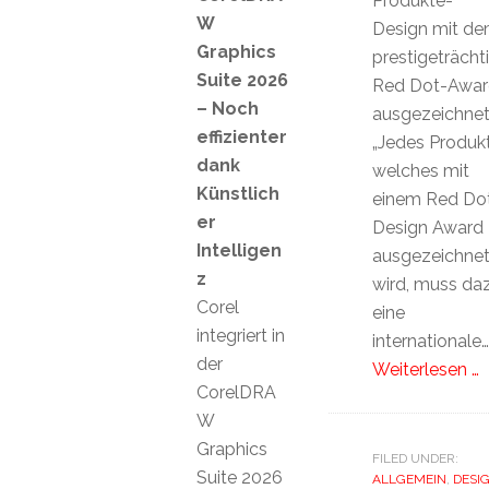
Produkte-
W
Design mit d
Graphics
prestigeträcht
Suite 2026
Red Dot-Awar
– Noch
ausgezeichnet
effizienter
„Jedes Produkt
dank
welches mit
Künstlich
einem Red Do
er
Design Award
Intelligen
ausgezeichne
z
wird, muss da
Corel
eine
integriert in
internationale…
der
Weiterlesen …
CorelDRA
W
Graphics
FILED UNDER:
Suite 2026
ALLGEMEIN
,
DESI