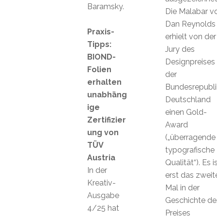
Baramsky.
Die Malabar v
Dan Reynolds
Praxis-
erhielt von der
Tipps:
Jury des
BIOND-
Designpreises
Folien
der
erhalten
Bundesrepubli
unabhäng
Deutschland
ige
einen Gold-
Zertifizier
Award
ung von
(„überragende
TÜV
typografische
Austria
Qualität“). Es i
In der
erst das zweit
Kreativ-
Mal in der
Ausgabe
Geschichte de
4/25 hat
Preises