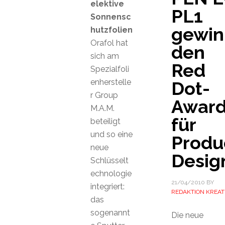
elektive
PL1
Sonnensc
gewin
hutzfolien
Orafol hat
den
sich am
Red
Spezialfoli
enherstelle
Dot-
r Group
Awar
M.A.M.
für
beteiligt
und so eine
Produ
neue
Desig
Schlüsselt
echnologie
21/04/2010
BY
integriert:
REDAKTION KREAT
das
sogenannt
Die neue