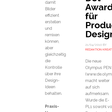
damit
Awar
Bilder
für
effizient
erstellen
Produ
und
Desig
remixen
können,
21/04/2010
BY
aber
REDAKTION KREAT
gleichzeitig
die
Die neue
Kontrolle
Olympus PEN
über ihre
(www.de.olym
Design-
macht weiter
Ideen
auf sich
behalten.
aufmerksam.
Wurde die E-
Praxis-
PL1 sowohl v