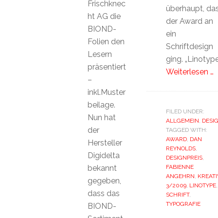
Frischknec
überhaupt, da
ht AG die
der Award an
BIOND-
ein
Folien den
Schriftdesign
Lesern
ging. „Linotyp
präsentiert
Weiterlesen …
–
inkl.Muster
beilage.
FILED UNDER:
Nun hat
ALLGEMEIN
,
DESI
der
TAGGED WITH:
AWARD
,
DAN
Hersteller
REYNOLDS
,
Digidelta
DESIGNPREIS
,
bekannt
FABIENNE
ANGEHRN
,
KREATI
gegeben,
3/2009
,
LINOTYPE
,
dass das
SCHRIFT
,
TYPOGRAFIE
BIOND-