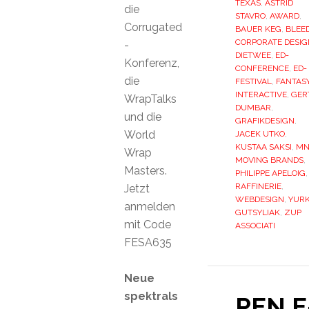
TEXAS
,
ASTRID
die
STAVRO
,
AWARD
,
Corrugated
BAUER KEG
,
BLEE
CORPORATE DESIG
-
DIETWEE
,
ED-
Konferenz,
CONFERENCE
,
ED-
die
FESTIVAL
,
FANTAS
INTERACTIVE
,
GER
WrapTalks
DUMBAR
,
und die
GRAFIKDESIGN
,
World
JACEK UTKO
,
KUSTAA SAKSI
,
MN
Wrap
MOVING BRANDS
,
Masters.
PHILIPPE APELOIG
,
RAFFINERIE
,
Jetzt
WEBDESIGN
,
YUR
anmelden
GUTSYLIAK
,
ZUP
mit Code
ASSOCIATI
FESA635
Neue
spektrals
PEN E