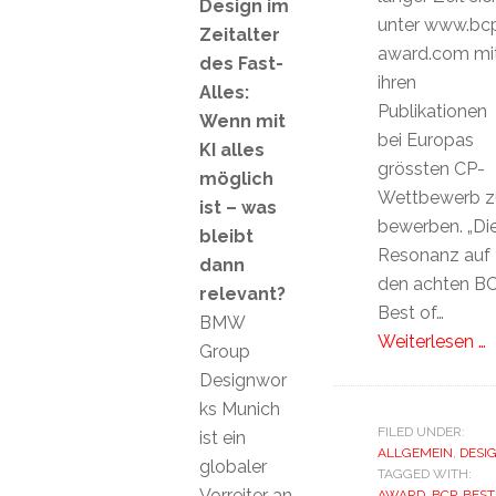
Design im
unter www.bc
Zeitalter
award.com mi
des Fast-
ihren
Alles:
Publikationen
Wenn mit
bei Europas
KI alles
grössten CP-
möglich
Wettbewerb z
ist – was
bewerben. „Di
bleibt
Resonanz auf
dann
den achten B
relevant?
Best of…
BMW
Weiterlesen …
Group
Designwor
ks Munich
FILED UNDER:
ist ein
ALLGEMEIN
,
DESI
globaler
TAGGED WITH:
Vorreiter an
AWARD
,
BCP
,
BEST