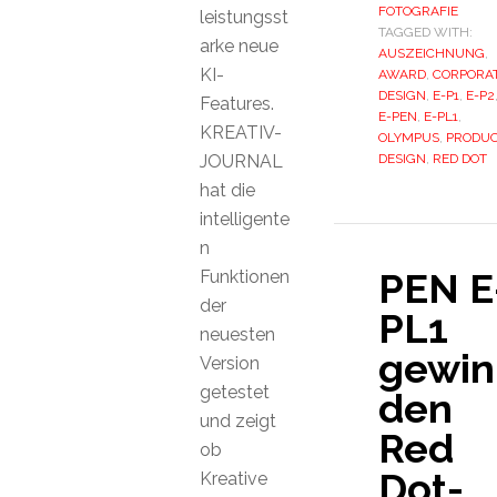
FOTOGRAFIE
leistungsst
TAGGED WITH:
arke neue
AUSZEICHNUNG
,
KI-
AWARD
,
CORPORA
DESIGN
,
E-P1
,
E-P2
Features.
E-PEN
,
E-PL1
,
KREATIV-
OLYMPUS
,
PRODU
JOURNAL
DESIGN
,
RED DOT
hat die
intelligente
n
PEN E
Funktionen
der
PL1
neuesten
gewin
Version
getestet
den
und zeigt
Red
ob
Dot-
Kreative