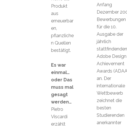
Anfang
Produkt
Dezember 20
aus
Bewerbungen
erneuerbar
für die 10.
en,
Ausgabe der
pflanzliche
jährlich
n Quellen
stattfindende
bestätigt.
Adobe Design
Achievement
Es war
Awards (ADAA
einmal…
an. Der
oder Das
internationale
muss mal
Wettbewerb
gesagt
zeichnet die
werden…
besten
Pietro
Studierenden
Viscardi
anerkannter
erzählt