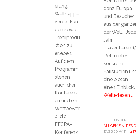
Referenten au
erung,
ganz Europa
Wellpappe
und Besucher
verpackun
aus der ganze
gen sowie
der Welt. Jed
Textilprodu
Jahr
ktion zu
präsentieren 1
erleben.
Referenten
Auf dem
konkrete
Programm
Fallstudien un
stehen
eine bieten
auch drei
einen Einblick…
Konferenz
Weiterlesen …
en und ein
Wettbewer
b: die
FILED UNDER:
FESPA-
ALLGEMEIN
,
DESI
Konferenz,
TAGGED WITH:
4 