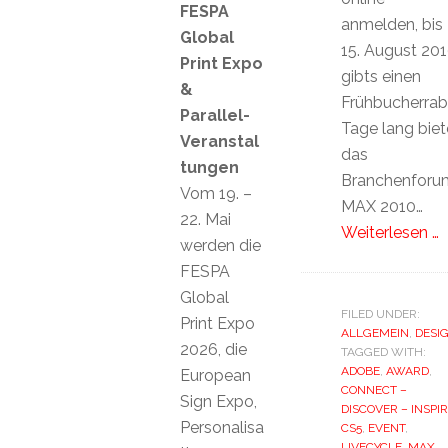
FESPA
anmelden, bis
Global
15. August 20
Print Expo
gibts einen
&
Frühbucherraba
Parallel-
Tage lang biet
Veranstal
das
tungen
Branchenforu
Vom 19. –
MAX 2010…
22. Mai
Weiterlesen …
werden die
FESPA
Global
FILED UNDER:
Print Expo
ALLGEMEIN
,
DESI
2026, die
TAGGED WITH:
ADOBE
,
AWARD
,
European
CONNECT –
Sign Expo,
DISCOVER – INSPI
Personalisa
CS5
,
EVENT
,
LIVECYCLE
,
MAX
,