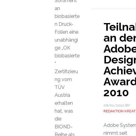
Sortiment
an
biobasierte
Teiln
n Druck-
Folien eine
an de
unabhängi
Adob
ge „OK
biobasierte
Desig
“
Achie
Zertifizieru
Awar
ng vom
TÜV
2010
Austria
erhalten
06/01/2010
BY
hat, was
REDAKTION KREAT
die
Adobe Syste
BIOND-
nimmt seit
Reihe als