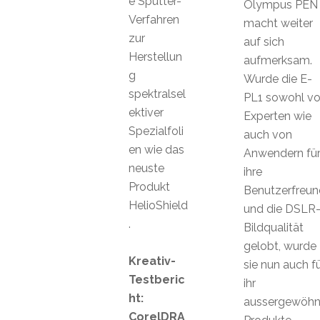
e Sputter-
Olympus PEN
Verfahren
macht weiter
zur
auf sich
Herstellun
aufmerksam.
g
Wurde die E-
spektralsel
PL1 sowohl v
ektiver
Experten wie
Spezialfoli
auch von
en wie das
Anwendern fü
neuste
ihre
Produkt
Benutzerfreund
HelioShield
und die DSLR
.
Bildqualität
gelobt, wurde
Kreativ-
sie nun auch f
Testberic
ihr
ht:
aussergewöhn
CorelDRA