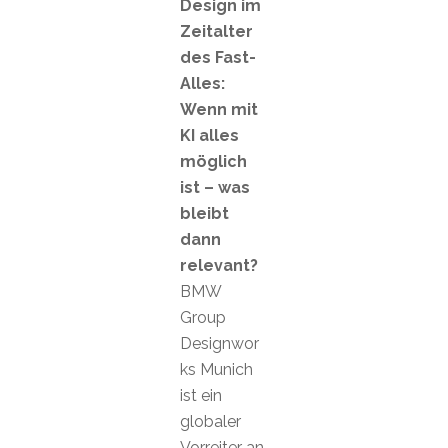
Design im
Zeitalter
des Fast-
Alles:
Wenn mit
KI alles
möglich
ist – was
bleibt
dann
relevant?
BMW
Group
Designwor
ks Munich
ist ein
globaler
Vorreiter an