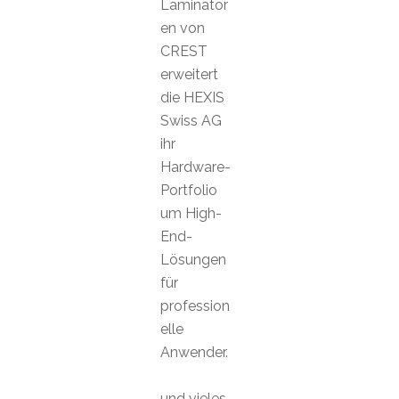
Laminator
en von
CREST
erweitert
die HEXIS
Swiss AG
ihr
Hardware-
Portfolio
um High-
End-
Lösungen
für
profession
elle
Anwender.
und vieles