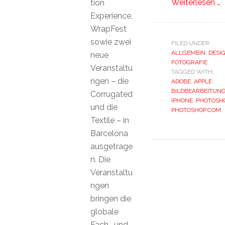
Weiterlesen …
tion
Experience,
WrapFest
sowie zwei
FILED UNDER:
ALLGEMEIN
,
DESI
neue
FOTOGRAFIE
Veranstaltu
TAGGED WITH:
ngen – die
ADOBE
,
APPLE
,
BILDBEARBEITUN
Corrugated
IPHONE
,
PHOTOSH
und die
PHOTOSHOP.COM
Textile – in
Barcelona
ausgetrage
n. Die
Veranstaltu
ngen
bringen die
globale
Fach- und