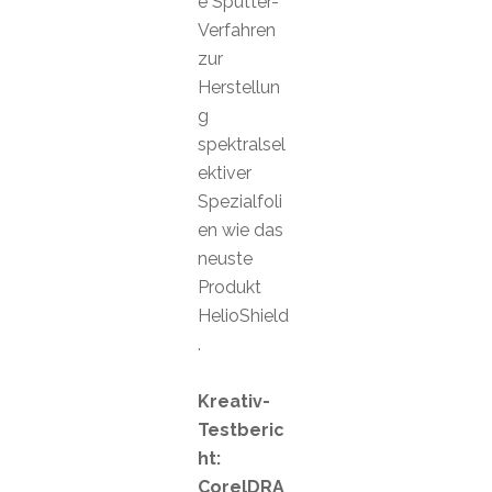
e Sputter-
Verfahren
zur
Herstellun
g
spektralsel
ektiver
Spezialfoli
en wie das
neuste
Produkt
HelioShield
.
Kreativ-
Testberic
ht:
CorelDRA