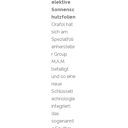
elektive
Sonnensc
hutzfolien
Orafol hat
sich am
Spezialfoli
enherstelle
r Group
M.A.M.
beteiligt
und so eine
neue
Schlüsselt
echnologie
integriert:
das
sogenannt