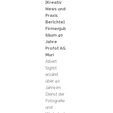
[Kreativ
News und
Praxis
Berichte]
Firmenjub
iläum 40
Jahre
Profot AG
Muri
Albert
Sigrist
erzählt
über 40
Jahre im
Dienst der
Fotografie
und