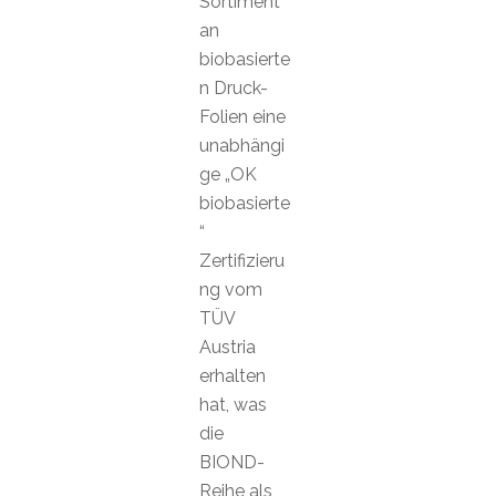
Sortiment
an
biobasierte
n Druck-
Folien eine
unabhängi
ge „OK
biobasierte
“
Zertifizieru
ng vom
TÜV
Austria
erhalten
hat, was
die
BIOND-
Reihe als