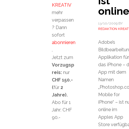
ist
KREATIV
onlin
mehr
verpassen
13/10/2009
BY
? Dann
REDAKTION KREAT
sofort
Adobe’s
abonnieren
Bildbearbeitu
.
Applikation für
Jetzt zum
das iPhone – d
Vorzugsp
App mit dem
reis:
nur
Namen
CHF 150.-
„Photoshop.c
(
für
2
Mobile for
Jahre).
iPhone“ – ist n
Abo für 1
online im
Jahr: CHF
Apples App
90.-
Store verfügba