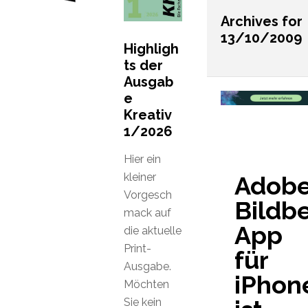
Archives for
13/10/2009
Highligh
ts der
Ausgab
e
Kreativ
1/2026
Hier ein
kleiner
Adobe
Vorgesch
Bildb
mack auf
App
die aktuelle
Print-
für
Ausgabe.
iPhon
Möchten
Sie kein