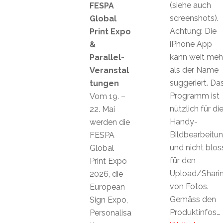
(siehe auch
FESPA
screenshots).
Global
Achtung: Die
Print Expo
iPhone App
&
kann weit meh
Parallel-
als der Name
Veranstal
suggeriert. Da
tungen
Programm ist
Vom 19. –
nützlich für di
22. Mai
Handy-
werden die
Bildbearbeitu
FESPA
und nicht blos
Global
für den
Print Expo
Upload/Shari
2026, die
von Fotos.
European
Gemäss den
Sign Expo,
Produktinfos…
Personalisa