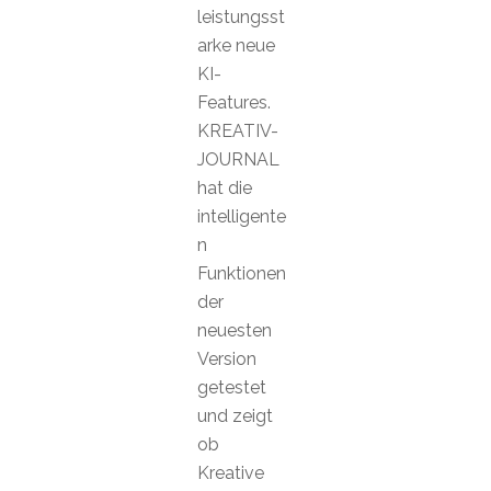
leistungsst
arke neue
KI-
Features.
KREATIV-
JOURNAL
hat die
intelligente
n
Funktionen
der
neuesten
Version
getestet
und zeigt
ob
Kreative