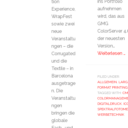
ins Portfolio
tion
aufnehmen
Experience,
wird, das aus
WrapFest
GMG
sowie zwei
ColorServer 4.
neue
der neuesten
Veranstaltu
Version…
ngen – die
Weiterlesen …
Corrugated
und die
Textile – in
Barcelona
FILED UNDER:
ALLGEMEIN
,
LARG
ausgetrage
FORMAT PRINTING
n. Die
TAGGED WITH:
CM
Veranstaltu
COLORMANAGEM
DIGITALDRUCK
,
IC
ngen
SPEKTRALFOTOME
bringen die
WERBETECHNIK
globale
Fach- und