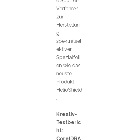
e Sputter-
Verfahren
zur
Herstellun
g
spektralsel
ektiver
Spezialfoli
en wie das
neuste
Produkt
HelioShield
.
Kreativ-
Testberic
ht:
CorelDRA