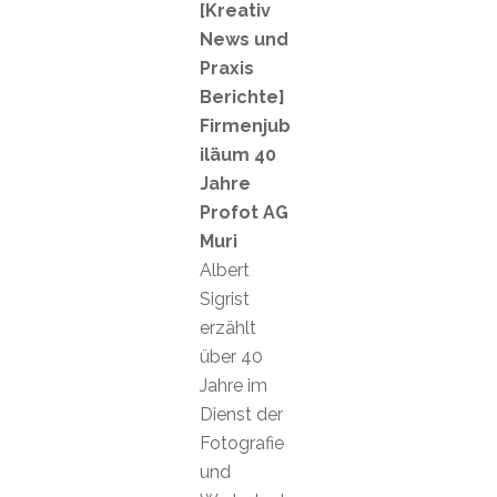
[Kreativ
News und
Praxis
Berichte]
Firmenjub
iläum 40
Jahre
Profot AG
Muri
Albert
Sigrist
erzählt
über 40
Jahre im
Dienst der
Fotografie
und