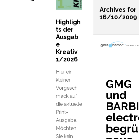
Archives for
16/10/2009
Highligh
ts der
Ausgab
e
Kreativ
1/2026
Hier ein
kleiner
GMG
Vorgesch
und
mack auf
BARBI
die aktuelle
Print-
electr
Ausgabe.
begrü
Möchten
Sie kein