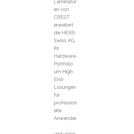
Laminator
en von
CREST
erweitert
die HEXIS
Swiss AG
ihr
Hardware-
Portfolio
um High-
End-
Lösungen
für
profession
elle
Anwender.
und vieles