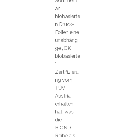
Sortiment
an
biobasierte
n Druck-
Folien eine
unabhängi
ge „OK
biobasierte
“
Zertifizieru
ng vom
TÜV
Austria
erhalten
hat, was
die
BIOND-
Reihe als