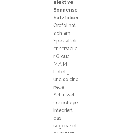
elektive
Sonnensc
hutzfolien
Orafol hat
sich am
Spezialfoli
enherstelle
r Group
M.A.M.
beteiligt
und so eine
neue
Schlüsselt
echnologie
integriert:
das
sogenannt