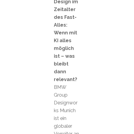
Design im
Zeitalter
des Fast-
Alles:
Wenn mit
KI alles
möglich
ist – was
bleibt
dann
relevant?
BMW
Group
Designwor
ks Munich
ist ein
globaler
Vorreiter an