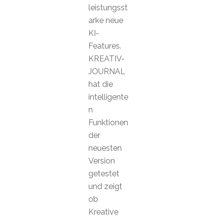
leistungsst
arke neue
KI-
Features.
KREATIV-
JOURNAL
hat die
intelligente
n
Funktionen
der
neuesten
Version
getestet
und zeigt
ob
Kreative