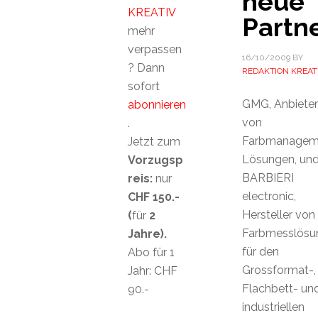
neue
KREATIV
Partn
mehr
verpassen
16/10/2009
BY
? Dann
REDAKTION KREAT
sofort
GMG, Anbieter
abonnieren
von
.
Farbmanagem
Jetzt zum
Lösungen, un
Vorzugsp
BARBIERI
reis:
nur
electronic,
CHF 150.-
Hersteller von
(
für
2
Farbmesslösu
Jahre).
für den
Abo für 1
Grossformat-,
Jahr: CHF
Flachbett- un
90.-
industriellen