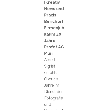
[Kreativ
News und
Praxis
Berichte]
Firmenjub
iläum 40
Jahre
Profot AG
Muri
Albert
Sigrist
erzählt
über 40
Jahre im
Dienst der
Fotografie
und