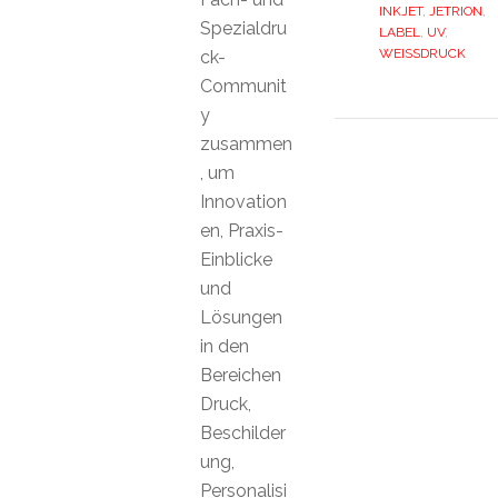
INKJET
,
JETRION
,
Spezialdru
LABEL
,
UV
,
WEISSDRUCK
ck-
Communit
y
zusammen
, um
Innovation
en, Praxis-
Einblicke
und
Lösungen
in den
Bereichen
Druck,
Beschilder
ung,
Personalisi