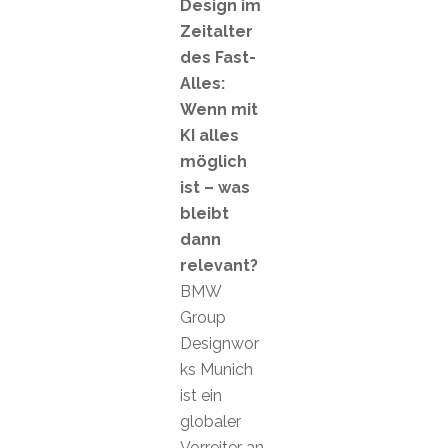
Design im
Zeitalter
des Fast-
Alles:
Wenn mit
KI alles
möglich
ist – was
bleibt
dann
relevant?
BMW
Group
Designwor
ks Munich
ist ein
globaler
Vorreiter an