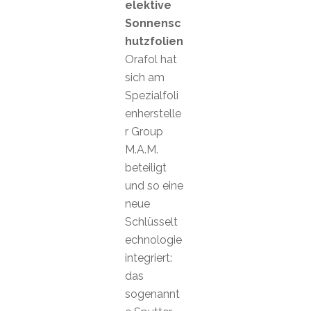
elektive
Sonnensc
hutzfolien
Orafol hat
sich am
Spezialfoli
enherstelle
r Group
M.A.M.
beteiligt
und so eine
neue
Schlüsselt
echnologie
integriert:
das
sogenannt