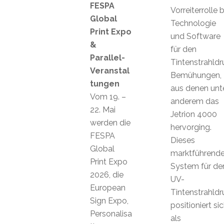
FESPA
Vorreiterrolle b
Global
Technologie
Print Expo
und Software
&
für den
Parallel-
Tintenstrahldr
Veranstal
Bemühungen,
tungen
aus denen unt
Vom 19. –
anderem das
22. Mai
Jetrion 4000
werden die
hervorging.
FESPA
Dieses
Global
marktführend
Print Expo
System für de
2026, die
UV-
European
Tintenstrahldr
Sign Expo,
positioniert si
Personalisa
als