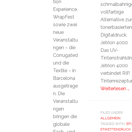
tion
schmalbahnig
Experience,
vollfarbige
WrapFest
Alternative z
sowie zwei
tonerbasierten
neue
Digitaldruck.
Veranstaltu
Jetrion 4000
ngen – die
Das UV-
Corrugated
Tintenstrahld
und die
Jetrion 4000
Textile – in
verbindet RIP,
Barcelona
Tintenrezeptur
ausgetrage
Weiterlesen …
n. Die
Veranstaltu
ngen
FILED UNDER:
bringen die
ALLGEMEIN
globale
TAGGED WITH:
EFI
ETIKETTENDRUCK
,
Fach- und