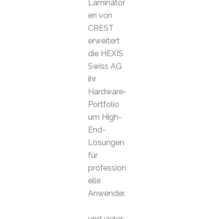
Laminator
en von
CREST
erweitert
die HEXIS
Swiss AG
ihr
Hardware-
Portfolio
um High-
End-
Lösungen
für
profession
elle
Anwender.
und vieles