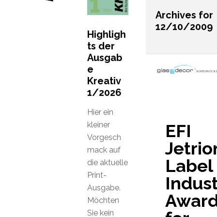
Archives for
12/10/2009
Highligh
ts der
Ausgab
e
Kreativ
1/2026
Hier ein
kleiner
EFI
Vorgesch
Jetrio
mack auf
Label
die aktuelle
Print-
Indust
Ausgabe.
Awar
Möchten
Sie kein