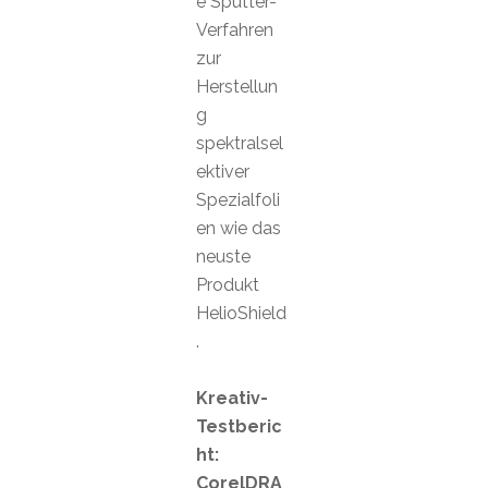
e Sputter-
Verfahren
zur
Herstellun
g
spektralsel
ektiver
Spezialfoli
en wie das
neuste
Produkt
HelioShield
.
Kreativ-
Testberic
ht:
CorelDRA