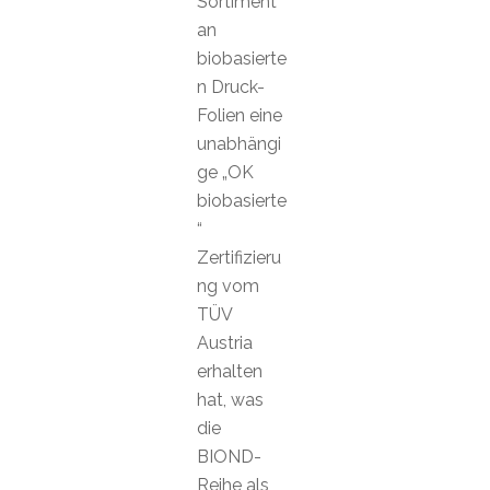
Sortiment
an
biobasierte
n Druck-
Folien eine
unabhängi
ge „OK
biobasierte
“
Zertifizieru
ng vom
TÜV
Austria
erhalten
hat, was
die
BIOND-
Reihe als