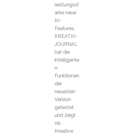
leistungsst
arke neue
KI-
Features.
KREATIV-
JOURNAL
hat die
intelligente
n
Funktionen
der
neuesten
Version
getestet
und zeigt
ob
Kreative