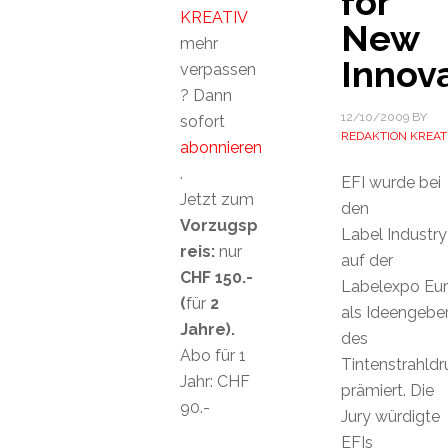
for
KREATIV
New
mehr
Innov
verpassen
? Dann
12/10/2009
BY
sofort
REDAKTION KREAT
abonnieren
.
EFI wurde bei
Jetzt zum
den
Vorzugsp
Label Industr
reis:
nur
auf der
CHF 150.-
Labelexpo Eu
(
für
2
als Ideengebe
Jahre).
des
Abo für 1
Tintenstrahldr
Jahr: CHF
prämiert. Die
90.-
Jury würdigte
EFIs