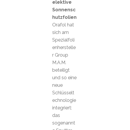
elektive
Sonnensc
hutzfolien
Orafol hat
sich am
Spezialfoli
enherstelle
r Group
M.A.M.
beteiligt
und so eine
neue
Schlüsselt
echnologie
integriert:
das
sogenannt