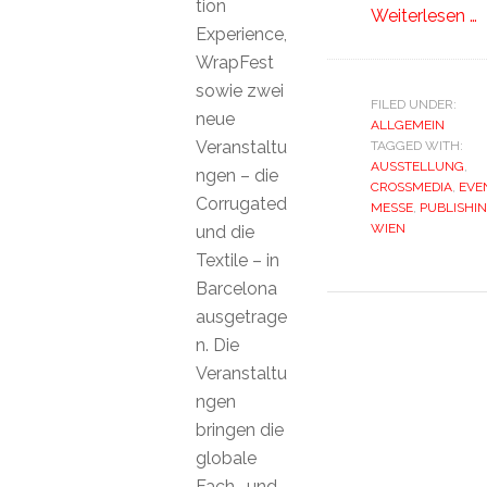
tion
Weiterlesen …
Experience,
WrapFest
sowie zwei
FILED UNDER:
neue
ALLGEMEIN
Veranstaltu
TAGGED WITH:
AUSSTELLUNG
,
ngen – die
CROSSMEDIA
,
EVE
Corrugated
MESSE
,
PUBLISHI
WIEN
und die
Textile – in
Barcelona
ausgetrage
n. Die
Veranstaltu
ngen
bringen die
globale
Fach- und