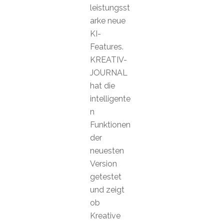
leistungsst
arke neue
KI-
Features.
KREATIV-
JOURNAL
hat die
intelligente
n
Funktionen
der
neuesten
Version
getestet
und zeigt
ob
Kreative