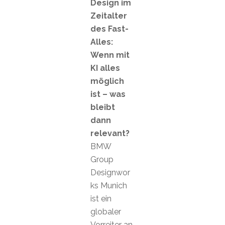
Design im
Zeitalter
des Fast-
Alles:
Wenn mit
KI alles
möglich
ist – was
bleibt
dann
relevant?
BMW
Group
Designwor
ks Munich
ist ein
globaler
Vorreiter an