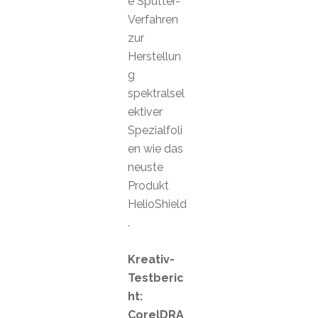
e Sputter-
Verfahren
zur
Herstellun
g
spektralsel
ektiver
Spezialfoli
en wie das
neuste
Produkt
HelioShield
.
Kreativ-
Testberic
ht:
CorelDRA