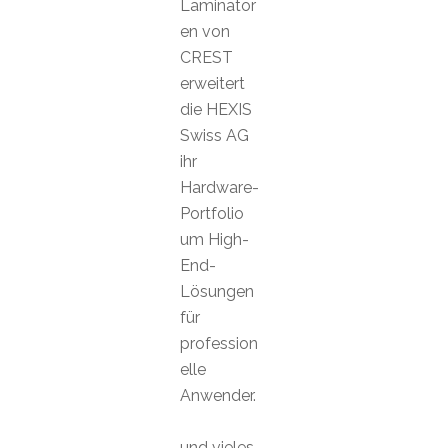
Laminator
en von
CREST
erweitert
die HEXIS
Swiss AG
ihr
Hardware-
Portfolio
um High-
End-
Lösungen
für
profession
elle
Anwender.
und vieles