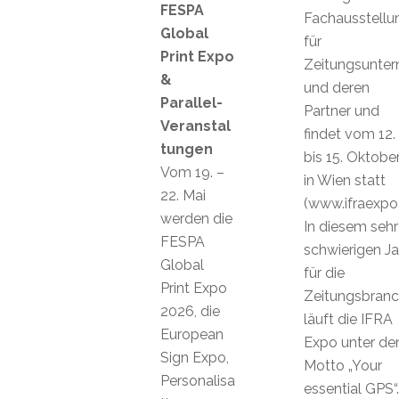
FESPA
Fachausstellu
Global
für
Print Expo
Zeitungsunte
&
und deren
Parallel-
Partner und
Veranstal
findet vom 12.
tungen
bis 15. Oktobe
Vom 19. –
in Wien statt
22. Mai
(www.ifraexpo
werden die
In diesem sehr
FESPA
schwierigen Ja
Global
für die
Print Expo
Zeitungsbran
2026, die
läuft die IFRA
European
Expo unter d
Sign Expo,
Motto „Your
Personalisa
essential GPS“