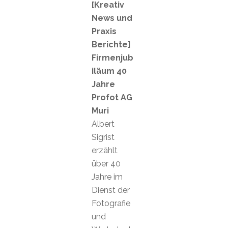
[Kreativ
News und
Praxis
Berichte]
Firmenjub
iläum 40
Jahre
Profot AG
Muri
Albert
Sigrist
erzählt
über 40
Jahre im
Dienst der
Fotografie
und