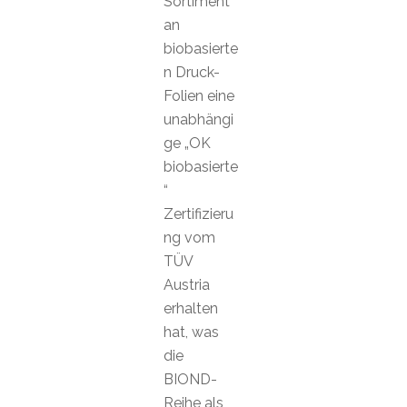
Sortiment
an
biobasierte
n Druck-
Folien eine
unabhängi
ge „OK
biobasierte
“
Zertifizieru
ng vom
TÜV
Austria
erhalten
hat, was
die
BIOND-
Reihe als