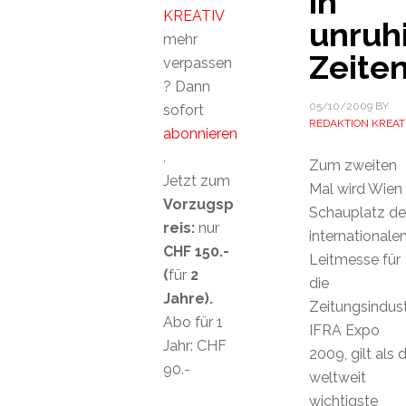
in
KREATIV
unruh
mehr
Zeite
verpassen
? Dann
05/10/2009
BY
sofort
REDAKTION KREAT
abonnieren
.
Zum zweiten
Jetzt zum
Mal wird Wien
Vorzugsp
Schauplatz de
reis:
nur
internationale
CHF 150.-
Leitmesse für
(
für
2
die
Jahre).
Zeitungsindust
Abo für 1
IFRA Expo
Jahr: CHF
2009, gilt als d
90.-
weltweit
wichtigste